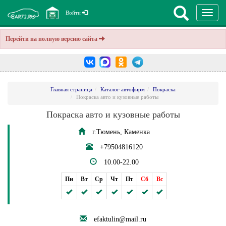
Перекл
Войти
навига
Перейти на полную версию сайта
Главная страница
Каталог автофирм
Покраска
Покраска авто и кузовные работы
Покраска авто и кузовные работы
г.Тюмень, Каменка
+79504816120
10.00-22.00
Пн
Вт
Ср
Чт
Пт
Сб
Вс
efaktulin@mail.ru