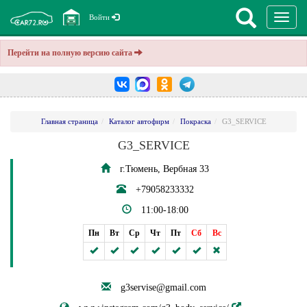
Перекл
Войти
навига
Перейти на полную версию сайта
Главная страница
Каталог автофирм
Покраска
G3_SERVICE
G3_SERVICE
г.Тюмень, Вербная 33
+79058233332
11:00-18:00
Пн
Вт
Ср
Чт
Пт
Сб
Вс
g3servise@gmail.com