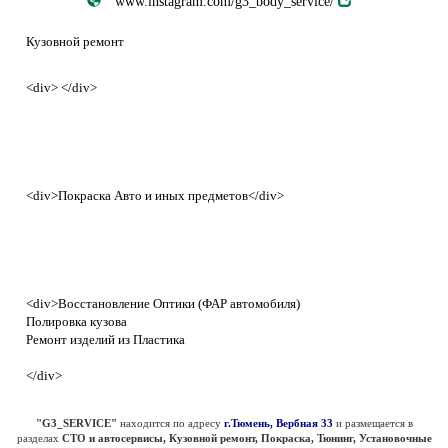
www.instagram.com/g3_body_service/
Кузовной ремонт
<div> </div>
<div>Покраска Авто и иных предметов</div>
<div>Восстановление Оптики (ФАР автомобиля)
Полировка кузова
Ремонт изделий из Пластика
</div>
"G3_SERVICE"
находится по адресу
г.Тюмень, Вербная 33
и размещается в
разделах
СТО и автосервисы, Кузовной ремонт, Покраска, Тюнинг, Установочные