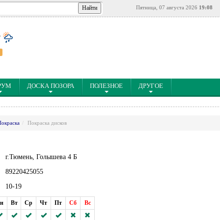
Пятница, 07 августа 2026
19:08
°
РУМ
ДОСКА ПОЗОРА
ПОЛЕЗНОЕ
ДРУГОЕ
Покраска
Покраска дисков
г.Тюмень, Голышева 4 Б
89220425055
10-19
н
Вт
Ср
Чт
Пт
Сб
Вс