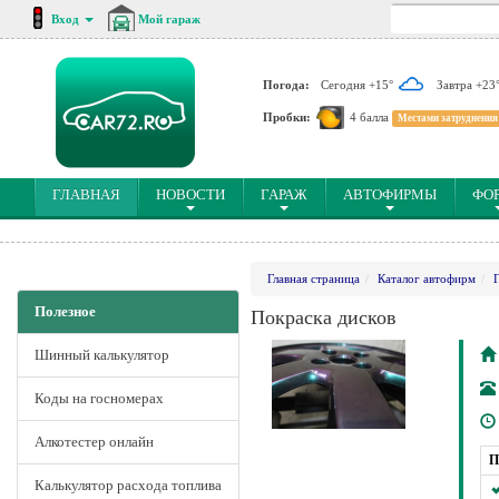
Вход
Мой гараж
Погода:
Сегодня +15°
Завтра +23
Пробки:
4 балла
Местами затруднения
(CURRENT)
ГЛАВНАЯ
НОВОСТИ
ГАРАЖ
АВТОФИРМЫ
ФО
Главная страница
Каталог автофирм
Полезное
Покраска дисков
Шинный калькулятор
Коды на госномерах
Алкотестер онлайн
П
Калькулятор расхода топлива