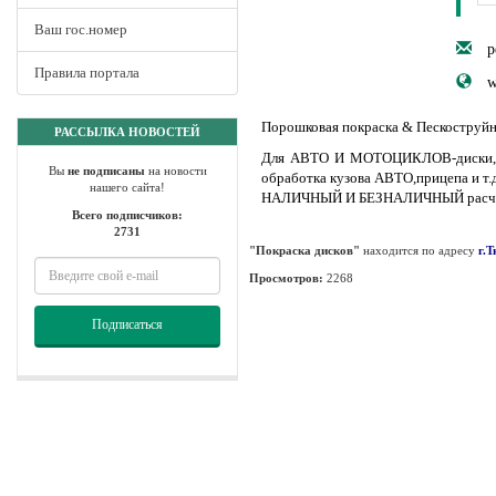
Ваш гос.номер
p
Правила портала
Порошковая покраска & Пескоструйн
РАССЫЛКА НОВОСТЕЙ
Для АВТО И МОТОЦИКЛОВ-диски, тор
Вы
не подписаны
на новости
обработка кузова АВТО,прицепа и т.д
нашего сайта!
НАЛИЧНЫЙ И БЕЗНАЛИЧНЫЙ расче
Всего подписчиков:
2731
"Покраска дисков"
находится по адресу
г.
Просмотров:
2268
Подписаться