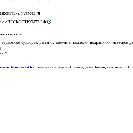
eskostruy72@yandex.ru
www.ПЕСКОСТРУЙ72.РФ
ая обработка
мозные суппорта, рычаги , элементы подвески подрамники, навесное двс, 
.
т!!!
Тюмень, Голышева 4 Б
и размещается в разделах
Шины и Диски, Тюнинг, автоспорт, СТО и