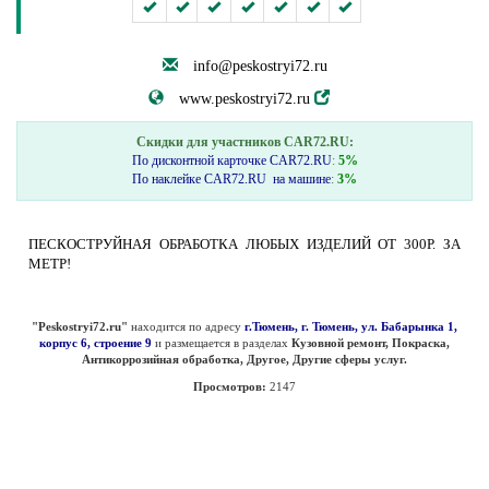
info@peskostryi72.ru
www.peskostryi72.ru
Скидки для участников CAR72.RU:
По дисконтной карточке CAR72.RU
:
5%
По наклейке CAR72.RU на машине
:
3%
ПЕСКОСТРУЙНАЯ ОБРАБОТКА ЛЮБЫХ ИЗДЕЛИЙ ОТ 300Р. ЗА
МЕТР!
"Peskostryi72.ru"
находится по адресу
г.Тюмень, г. Тюмень, ул. Бабарынка 1,
корпус 6, строение 9
и размещается в разделах
Кузовной ремонт, Покраска,
Антикоррозийная обработка, Другое, Другие сферы услуг.
Просмотров:
2147