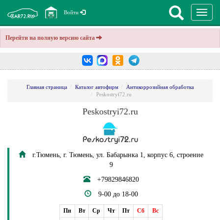
Перекл
Войти
навига
Перейти на полную версию сайта
Главная страница
Каталог автофирм
Антикоррозийная обработка
Peskostryi72.ru
Peskostryi72.ru
г.Тюмень, г. Тюмень, ул. Бабарынка 1, корпус 6, строение
9
+79829846820
9-00 до 18-00
Пн
Вт
Ср
Чт
Пт
Сб
Вс