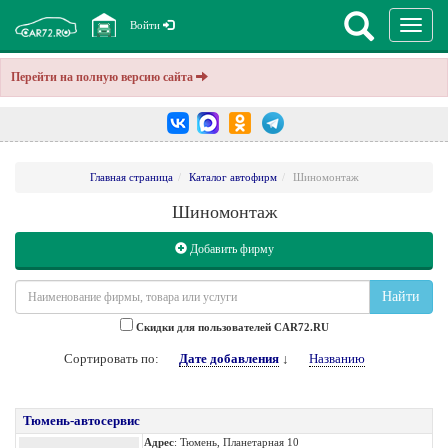
Перекл
Войти
навига
Перейти на полную версию сайта
Главная страница
Каталог автофирм
Шиномонтаж
Шиномонтаж
Добавить фирму
Найти
Cкидки для пользователей CAR72.RU
Сортировать по:
Дате добавления
↓
Названию
Тюмень-автосервис
Адрес
: Тюмень, Планетарная 10