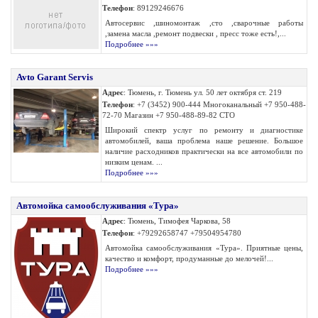
Телефон
: 89129246676
Автосервис ,шиномонтаж ,сто ,сварочные работы
,замена масла ,ремонт подвески , пресс тоже есть!,...
Подробнее »»»
Avto Garant Servis
Адрес
: Тюмень, г. Тюмень ул. 50 лет октября ст. 219
Телефон
: +7 (3452) 900-444 Многоканальный +7 950-488-
72-70 Магазин +7 950-488-89-82 СТО
Широкий спектр услуг по ремонту и диагностике
автомобилей, ваша проблема наше решение. Большое
наличие расходников практически на все автомобили по
низким ценам. ...
Подробнее »»»
Автомойка самообслуживания «Тура»
Адрес
: Тюмень, Тимофея Чаркова, 58
Телефон
: +79292658747 +79504954780
Автомойка самообслуживания «Тура». Приятные цены,
качество и комфорт, продуманные до мелочей!...
Подробнее »»»