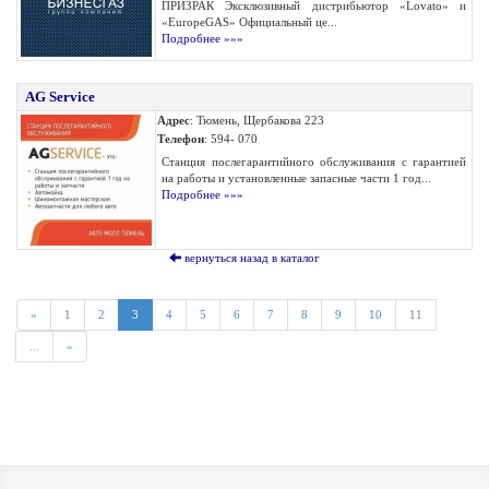
ПРИЗРАК Эксклюзивный дистрибьютор «Lovato» и
«EuropeGAS» Официальный це...
Подробнее »»»
AG Service
Адрес
: Тюмень, Щербакова 223
Телефон
: 594- 070
Станция послегарантийного обслуживания с гарантией
на работы и установленные запасные части 1 год...
Подробнее »»»
вернуться назад в каталог
«
1
2
3
4
5
6
7
8
9
10
11
...
»