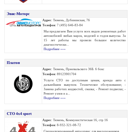
Эвис-Моторс
Адрес
: Тюмень, Дубининская, 76
Телефон
: 7 (495) 646-83-84
Мы предлагаем Вам услуги всех видов ремонтных работ
автомобилей любых марок, моделей и годов выпуска. За
15 лет работы мы провели большое количество
диагностически...
Подробнее »»»
Платон
Адрес
: Тюмень, Пржевальского 36Б. 6 бокс
Телефон
: 89123901704
Услуги СТО по доступным ценам, аренда авто с
дальнейшим выкупом. Техническое обслуживание; -
Замена рабочих жидкостей, смазка; - Ремонт подвески; -
Ремонт узлов и а...
Подробнее »»»
СТО 4x4 sport
Адрес
: Тюмень, Коммунистическая 16, стр 16
Телефон
: 8-932-321-08-72
Специализированный автосервис для внедорожников...