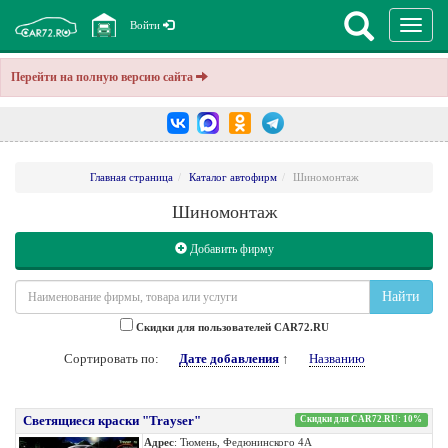
Перекл
Войти
навига
Перейти на полную версию сайта
Главная страница
Каталог автофирм
Шиномонтаж
Шиномонтаж
Добавить фирму
Найти
Cкидки для пользователей CAR72.RU
Сортировать по:
Дате добавления
↑
Названию
Светящиеся краски "Trayser"
Скидки для CAR72.RU: 10%
Адрес
: Тюмень, Федюнинского 4А