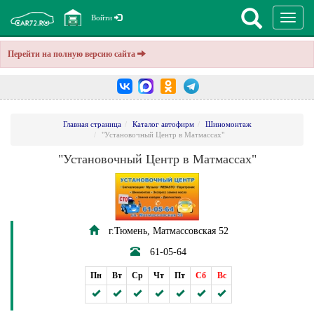
Перекл
Войти
навига
Перейти на полную версию сайта
Главная страница
Каталог автофирм
Шиномонтаж
"Установочный Центр в Матмассах"
"Установочный Центр в Матмассах"
г.Тюмень, Матмассовская 52
61-05-64
Пн
Вт
Ср
Чт
Пт
Сб
Вс