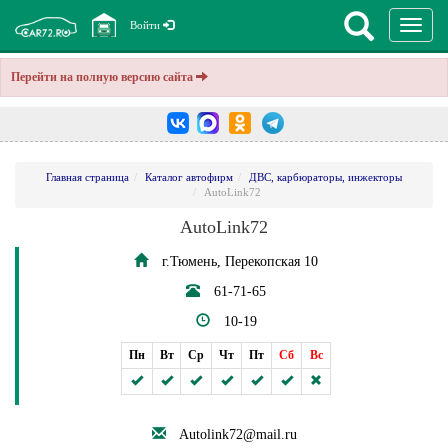
Перекл
Войти
навига
Перейти на полную версию сайта
Главная страница
Каталог автофирм
ДВС, карбюраторы, инжекторы
АutoLink72
АutoLink72
г.Тюмень, Перекопская 10
61-71-65
10-19
Пн
Вт
Ср
Чт
Пт
Сб
Вс
Autolink72@mail.ru