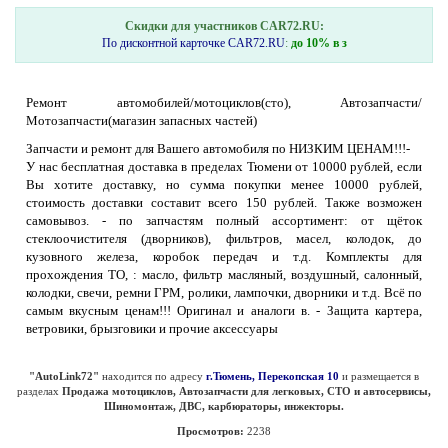
Скидки для участников CAR72.RU:
По дисконтной карточке CAR72.RU
:
до 10% в з
Ремонт автомобилей/мотоциклов(сто), Автозапчасти/
Мотозапчасти(магазин запасных частей)
Запчасти и ремонт для Вашего автомобиля по НИЗКИМ ЦЕНАМ!!!-
У нас бесплатная доставка в пределах Тюмени от 10000 рублей, если
Вы хотите доставку, но сумма покупки менее 10000 рублей,
стоимость доставки составит всего 150 рублей. Также возможен
самовывоз. - по запчастям полный ассортимент: от щёток
стеклоочистителя (дворников), фильтров, масел, колодок, до
кузовного железа, коробок передач и т.д. Комплекты для
прохождения ТО, : масло, фильтр масляный, воздушный, салонный,
колодки, свечи, ремни ГРМ, ролики, лампочки, дворники и т.д. Всё по
самым вкусным ценам!!! Оригинал и аналоги в. - Защита картера,
ветровики, брызговики и прочие аксессуары
"АutoLink72"
находится по адресу
г.Тюмень, Перекопская 10
и размещается в
разделах
Продажа мотоциклов, Автозапчасти для легковых, СТО и автосервисы,
Шиномонтаж, ДВС, карбюраторы, инжекторы.
Просмотров:
2238