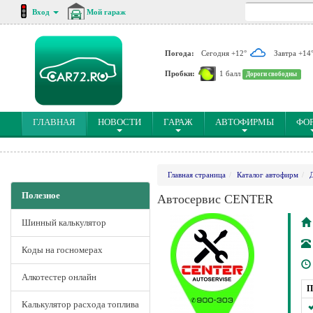
Вход
Мой гараж
Погода:
Сегодня +12°
Завтра +14
Пробки:
1 балл
Дороги свободны
(CURRENT)
ГЛАВНАЯ
НОВОСТИ
ГАРАЖ
АВТОФИРМЫ
ФО
Главная страница
Каталог автофирм
Полезное
Автосервис CENTER
Шинный калькулятор
Коды на госномерах
Алкотестер онлайн
П
Калькулятор расхода топлива