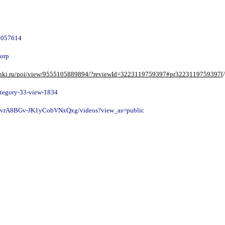
5057614
corp
ochki.ru/poi/view/9555105889894/?reviewId=3223119759397#pr3223119759397
[
category-33-view-1834
ClvrA8BGv-JK1yCobVNxQxg/videos?view_as=public