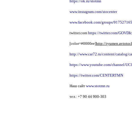
https://ok.ru/stotmn
www.instagram.com/stocenter
www.facebook.com/groups/91752716
twitter.com
https://twitter.com/GOVDI
[color=#0000ee]
http://tyumen.avtot
http://www.car72.ru/content/catalog/
https://www.youtube.com/channel/U
https://twitter.com/CENTERTMN
Наш сайт
www.stotmn.ru​​​​​​​
тел.: +7 90 44 900-303