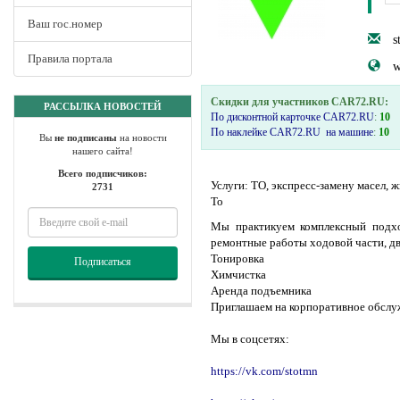
Ваш гос.номер
s
Правила портала
w
Скидки для участников CAR72.RU:
РАССЫЛКА НОВОСТЕЙ
По дисконтной карточке CAR72.RU
:
10
По наклейке CAR72.RU на машине
:
10
Вы
не подписаны
на новости
нашего сайта!
Всего подписчиков:
Услуги: ТО, экспресс-замену масел, 
2731
То
Мы практикуем комплексный подход
ремонтные работы ходовой части, дви
Тонировка
Подписаться
Химчистка
Аренда подъемника
Приглашаем на корпоративное обслу
Мы в соцсетях:
https://vk.com/stotmn