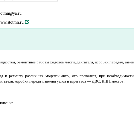
totmn@ya.ru
ww.stotmn.ru
жидкостей, ремонтные работы ходовой части, двигателя, коробки передач, заме
 к ремонту различных моделей авто, что позволяет, при необходимости,
гателя, коробки передач, замена узлов и агрегатов — ДВС, КПП, мостов.
живание !