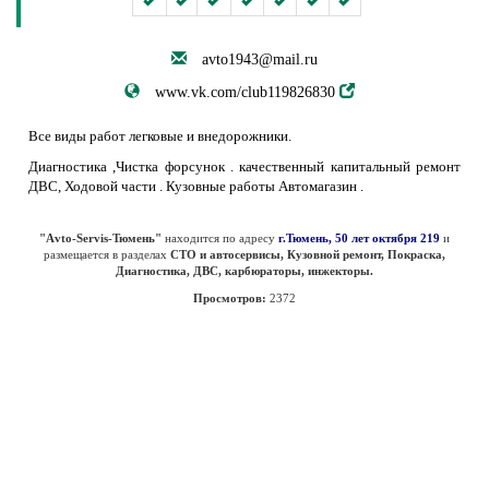
avto1943@mail.ru
www.vk.com/club119826830
Все виды работ легковые и внедорожники.
Диагностика ,Чистка форсунок . качественный капитальный ремонт
ДВС, Ходовой части . Кузовные работы Автомагазин .
"Аvto-Servis-Тюмень"
находится по адресу
г.Тюмень, 50 лет октября 219
и
размещается в разделах
СТО и автосервисы, Кузовной ремонт, Покраска,
Диагностика, ДВС, карбюраторы, инжекторы.
Просмотров:
2372