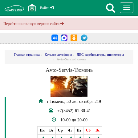
Перекл
Войти
навига
Перейти на полную версию сайта
Главная страница
Каталог автофирм
ДВС, карбюраторы, инжекторы
Аvto-Servis-Тюмень
Аvto-Servis-Тюмень
г.Тюмень, 50 лет октября 219
+7(3452) 61-30-41
10-00 до 20-00
Пн
Вт
Ср
Чт
Пт
Сб
Вс