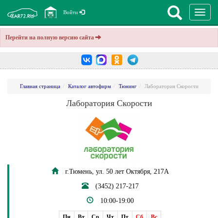
Перекл
Войти
навига
Перейти на полную версию сайта
Главная страница
Каталог автофирм
Тюнинг
Лаборатория Скорости
Лаборатория Скорости
г.Тюмень, ул. 50 лет Октября, 217А
(3452) 217-217
10:00-19:00
Пн
Вт
Ср
Чт
Пт
Сб
Вс