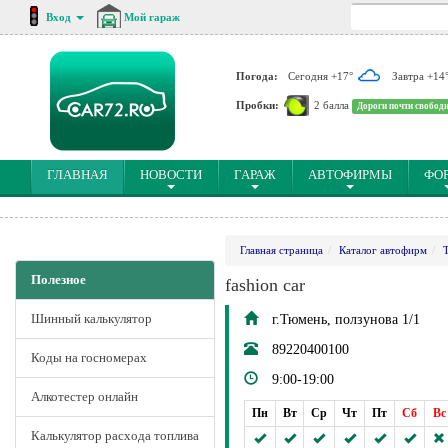
Вход
Мой гараж
Погода:
Сегодня +17°
Завтра +14
Пробки:
2 балла
Дороги почти свобод
(CURRENT)
ГЛАВНАЯ
НОВОСТИ
ГАРАЖ
АВТОФИРМЫ
ФО
Главная страница
Каталог автофирм
Полезное
fashion car
Шинный калькулятор
г.Тюмень, ползунова 1/1
89220400100
Коды на госномерах
9:00-19:00
Алкотестер онлайн
Пн
Вт
Ср
Чт
Пт
Сб
Вс
Калькулятор расхода топлива