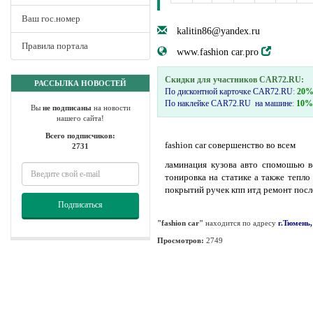
Ваш гос.номер
kalitin86@yandex.ru
Правила портала
www.fashion car.pro
Скидки для участников CAR72.RU:
РАССЫЛКА НОВОСТЕЙ
По дисконтной карточке CAR72.RU
:
20
По наклейке CAR72.RU на машине
:
10%
Вы
не подписаны
на новости
нашего сайта!
Всего подписчиков:
fashion car совершенство во всем
2731
ламинация кузова авто спомошью в
тонировка на статике а также тепл
покрытий ручек кпп итд ремонт посл
Подписаться
"fashion car"
находится по адресу
г.Тюмень,
Просмотров:
2749