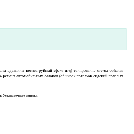
олы царапины пескоструйный эфект итд) тонирование стекол cъёмная
0% ремонт автомобильных салонов (обшивок потолков сидений половых
г, Установочные центры.