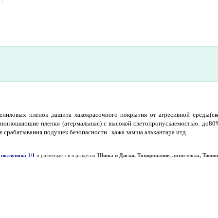
%
ениловых пленок ,зашита лакокрасочного покрытия от агресивной среды(ск
о поглошаюшие пленки (атермальные) c высокой светопропускаемостью. до8
е срабатывания подушек безопасности . кажа замша алькантара итд
 ползунова 1/1
и размещается в разделах
Шины и Диски, Тонирование, автостекла, Тюнин