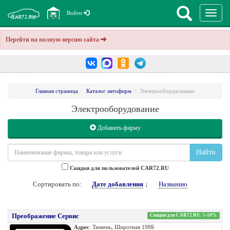
Перекл
Войти
навига
Перейти на полную версию сайта
Главная страница
Каталог автофирм
Электрооборудование
Электрооборудование
Добавить фирму
Найти
Cкидки для пользователей CAR72.RU
Сортировать по:
Дате добавления
↓
Названию
Преображение Сервис
Скидки для CAR72.RU: 5-10%
Адрес
: Тюмень, Широтная 198Б