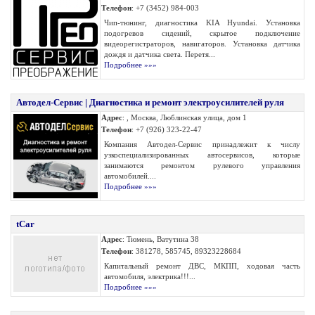
Телефон
: +7 (3452) 984-003
Чип-тюнинг, диагностика KIA Hyundai. Установка
подогревов сидений, скрытое подключение
видеорегистраторов, навигаторов. Установка датчика
дождя и датчика света. Перетя...
Подробнее »»»
Автодел-Сервис | Диагностика и ремонт электроусилителей руля
Адрес
: , Москва, Люблинская улица, дом 1
Телефон
: +7 (926) 323-22-47
Компания Автодел-Сервис принадлежит к числу
узкоспециализированных автосервисов, которые
занимаются ремонтом рулевого управления
автомобилей....
Подробнее »»»
tCar
Адрес
: Тюмень, Ватутина 38
Телефон
: 381278, 585745, 89323228684
Капитальный ремонт ДВС, МКПП, ходовая часть
автомобиля, электрика!!!...
Подробнее »»»