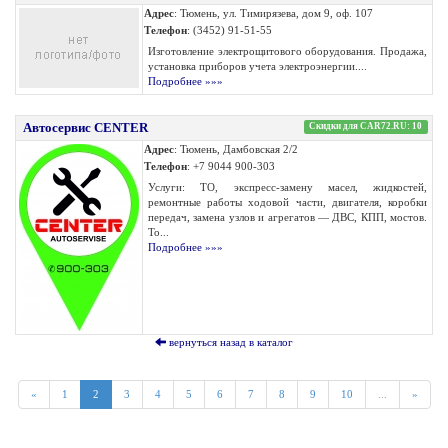
Адрес
: Тюмень, ул. Тимирязева, дом 9, оф. 107
Телефон
: (3452) 91-51-55
Изготовление электрощитового оборудования. Продажа,
установка приборов учета электроэнергии....
Подробнее »»»
Автосервис CENTER
Скидки для CAR72.RU: 10
Адрес
: Тюмень, Дамбовская 2/2
Телефон
: +7 9044 900-303
Услуги: ТО, экспресс-замену масел, жидкостей,
ремонтные работы ходовой части, двигателя, коробки
передач, замена узлов и агрегатов — ДВС, КПП, мостов.
То...
Подробнее »»»
вернуться назад в каталог
«
1
2
3
4
5
6
7
8
9
10
...
»