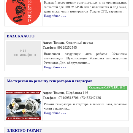
Большой ассортимент оригинальных и не оригинальных
запчастей для ИНОМАРОК как с наличия так и под заказ,
цены ниже, чем у конкурентов .Услуги СТО, гарантия...
Подробнее »»»
BAZUKA AUTO
Адрес
: Тюмень, Солнечный проезд
Телефон
: 89129252545
Выполняем следующие авто работы: Установка
сигнализации Шумоизоляция Установка автоаккустики
Установка Доп. оборудования...
Подробнее »»»
Мастерская по ремонту генераторов и стартеров
Скидки для CAR72.RU: 10%
Адрес
: Тюмень, Щербакова 146
Телефон
: +79199518706 +73452347426
Ремонт генератора и стартера в течении часа, запасные
части в наличии...
Подробнее »»»
ЭЛЕКТРО-ГАРАНТ