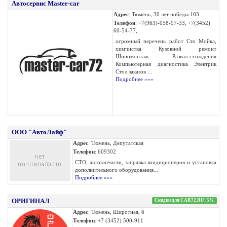
Автосервис Master-car
Адрес
: Тюмень, 30 лет победы 103
Телефон
: +7(963)-058-97-33, +7(3452)
60-54-77,
огромный перечень работ Сто Мойка,
химчистка Кузовной ремонт
Шиномонтаж Развал-схождения
Компьютерная диагностика Электрик
Стол заказов ...
Подробнее »»»
ООО "АвтоЛайф"
Адрес
: Тюмень, Депутатская
Телефон
: 609302
СТО, автозапчасти, заправка кондиционеров и установка
дополнительного оборудования...
Подробнее »»»
ОРИГИНАЛ
Скидки для CAR72.RU: 5%
Адрес
: Тюмень, Широтная, 6
Телефон
: +7 (3452) 500-911