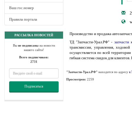
Ваш гос.номер
2
Правила портала
w
Производство и продажа автозапчаст
РАССЫЛКА НОВОСТЕЙ
ТД "Запчасти-Урал.РФ" -
запчасти 
Вы
не подписаны
на новости
трансмиссии, управления, ходовой
нашего сайта!
осуществляется по всей территории
Всего подписчиков:
гибкая система скидок для клиентов
2731
"Запчасти-Урал.РФ"
находится по адресу
г
Просмотров:
2259
Подписаться