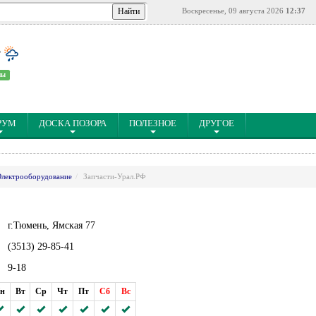
Воскресенье, 09 августа 2026
12:37
°
ны
РУМ
ДОСКА ПОЗОРА
ПОЛЕЗНОЕ
ДРУГОЕ
Электрооборудование
Запчасти-Урал.РФ
г.Тюмень, Ямская 77
(3513) 29-85-41
9-18
н
Вт
Ср
Чт
Пт
Сб
Вс