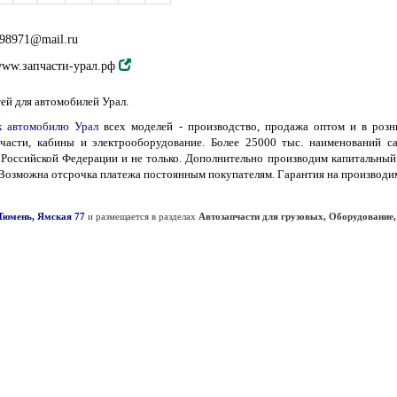
98971@mail.ru
ww.запчасти-урал.рф
ей для автомобилей Урал.
к автомобилю Урал
всех моделей - производство, продажа оптом и в розни
 части, кабины и электрооборудование. Более 25000 тыс. наименований с
 Российской Федерации и не только. Дополнительно производим капитальный
. Возможна отсрочка платежа постоянным покупателям. Гарантия на производим
.Тюмень, Ямская 77
и размещается в разделах
Автозапчасти для грузовых, Оборудование,