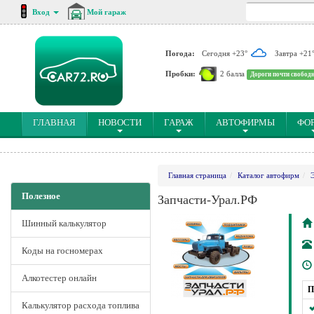
Вход
Мой гараж
Погода:
Сегодня +23°
Завтра +21
Пробки:
2 балла
Дороги почти свобод
(CURRENT)
ГЛАВНАЯ
НОВОСТИ
ГАРАЖ
АВТОФИРМЫ
ФО
Главная страница
Каталог автофирм
Полезное
Запчасти-Урал.РФ
Шинный калькулятор
Коды на госномерах
Алкотестер онлайн
П
Калькулятор расхода топлива