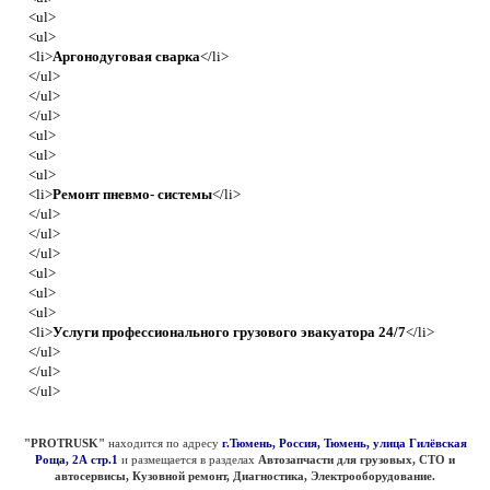
<ul>
<ul>
<li>
Аргонодуговая сварка
</li>
</ul>
</ul>
</ul>
<ul>
<ul>
<ul>
<li>
Ремонт пневмо- системы
</li>
</ul>
</ul>
</ul>
<ul>
<ul>
<ul>
<li>
Услуги профессионального грузового эвакуатора 24/7
</li>
</ul>
</ul>
</ul>
"PROTRUSK"
находится по адресу
г.Тюмень, Россия, Тюмень, улица Гилёвская
Роща, 2А стр.1
и размещается в разделах
Автозапчасти для грузовых, СТО и
автосервисы, Кузовной ремонт, Диагностика, Электрооборудование.