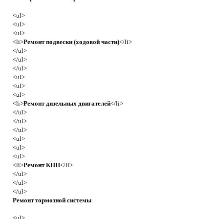
<ul>
<ul>
<ul>
<li>
Ремонт подвески (ходовой части)
</li>
</ul>
</ul>
</ul>
<ul>
<ul>
<ul>
<li>
Ремонт дизельных двигателей
</li>
</ul>
</ul>
</ul>
<ul>
<ul>
<ul>
<li>
Ремонт КПП
</li>
</ul>
</ul>
</ul>
Ремонт тормозной системы
<ul>