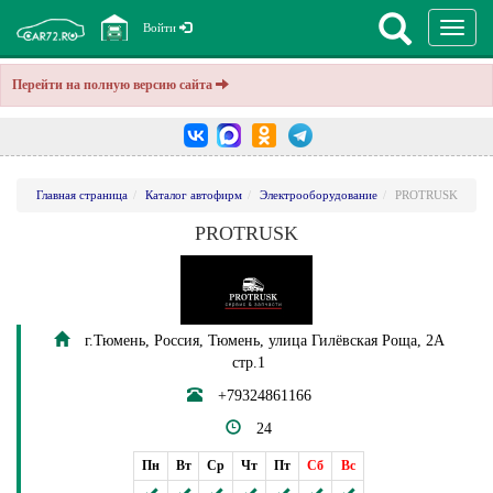
Перекл
Войти
навига
Перейти на полную версию сайта
Главная страница
Каталог автофирм
Электрооборудование
PROTRUSK
PROTRUSK
г.Тюмень, Россия, Тюмень, улица Гилёвская Роща, 2А
стр.1
+79324861166
24
Пн
Вт
Ср
Чт
Пт
Сб
Вс