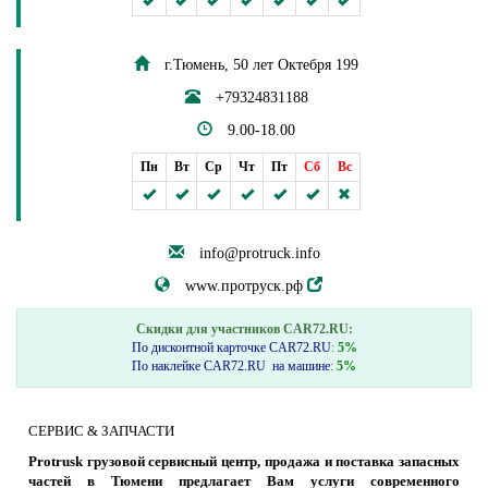
г.Тюмень, 50 лет Октебря 199
+79324831188
9.00-18.00
Пн
Вт
Ср
Чт
Пт
Сб
Вс
info@protruck.info
www.протруск.рф
Скидки для участников CAR72.RU:
По дисконтной карточке CAR72.RU
:
5%
По наклейке CAR72.RU на машине
:
5%
СЕРВИС & ЗАПЧАСТИ
Prot
rusk грузовой сервисный центр, продажа и поставка запасных
частей в Тюмени предлагает Вам услуги современного