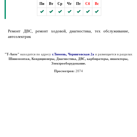
Пн
Вт
Ср
Чт
Пт
Сб
Вс
Ремонт ДВС, ремонт ходовой, диагностика, тех обслуживание,
автоэлектрик
"Т-Авто"
находится по адресу
г.Тюмень, Черниговская 2а
и размещается в разделах
Шиномонтаж, Кондиционеры, Диагностика, ДВС, карбюраторы, инжекторы,
Электрооборудование.
Просмотров:
2074