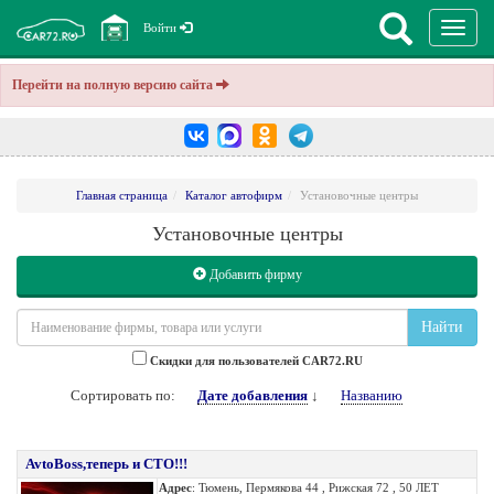
Перекл
Войти
навига
Перейти на полную версию сайта
Главная страница
Каталог автофирм
Установочные центры
Установочные центры
Добавить фирму
Найти
Cкидки для пользователей CAR72.RU
Сортировать по:
Дате добавления
↓
Названию
AvtoBoss,теперь и СТО!!!
Адрес
: Тюмень, Пермякова 44 , Рижская 72 , 50 ЛЕТ