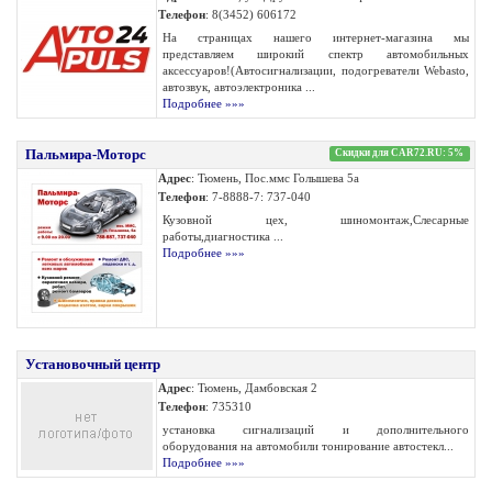
Телефон
: 8(3452) 606172
На страницах нашего интернет-магазина мы
представляем широкий спектр автомобильных
аксессуаров!(Автосигнализации, подогреватели Webasto,
автозвук, автоэлектроника ...
Подробнее »»»
Пальмира-Моторс
Скидки для CAR72.RU: 5%
Адрес
: Тюмень, Пос.ммс Голышева 5а
Телефон
: 7-8888-7: 737-040
Кузовной цех, шиномонтаж,Слесарные
работы,диагностика ...
Подробнее »»»
Установочный центр
Адрес
: Тюмень, Дамбовская 2
Телефон
: 735310
установка сигнализаций и дополнительного
оборудования на автомобили тонирование автостекл...
Подробнее »»»