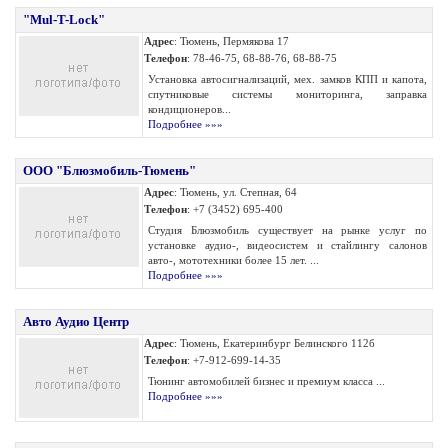
"Mul-T-Lock"
Адрес
: Тюмень, Пермякова 17
Телефон
: 78-46-75, 68-88-76, 68-88-75
Установка автосигнализаций, мех. замков КПП и капота,
спутниковые системы мониторинга, заправка
кондиционеров...
Подробнее »»»
ООО "Блюзмобиль-Тюмень"
Адрес
: Тюмень, ул. Степная, 64
Телефон
: +7 (3452) 695-400
Студия Блюзмобиль существует на рынке услуг по
установке аудио-, видеосистем и стайлингу салонов
авто-, мототехники более 15 лет. ...
Подробнее »»»
Авто Аудио Центр
Адрес
: Тюмень, Екатеринбург Белинского 112б
Телефон
: +7-912-699-14-35
Тюнинг автомобилей бизнес и премиум класса ...
Подробнее »»»