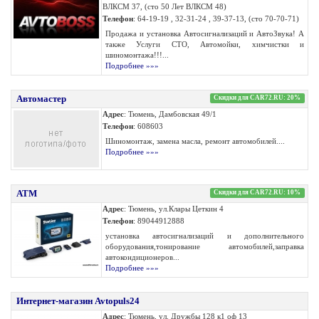
ВЛКСМ 37, (сто 50 Лет ВЛКСМ 48)
Телефон
: 64-19-19 , 32-31-24 , 39-37-13, (сто 70-70-71)
Продажа и установка Автосигнализаций и АвтоЗвука! А
также Услуги СТО, Автомойки, химчистки и
шиномонтажа!!!...
Подробнее »»»
Автомастер
Скидки для CAR72.RU: 20%
Адрес
: Тюмень, Дамбовская 49/1
Телефон
: 608603
Шиномонтаж, замена масла, ремонт автомобилей....
Подробнее »»»
АТМ
Скидки для CAR72.RU: 10%
Адрес
: Тюмень, ул.Клары Цеткин 4
Телефон
: 89044912888
установка автосигнализаций и дополнительного
оборудования,тонирование автомобилей,заправка
автокондиционеров...
Подробнее »»»
Интернет-магазин Avtopuls24
Адрес
: Тюмень, ул. Дружбы 128 к1 оф 13