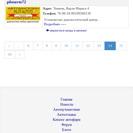
pilotavto72
Адрес
: Тюмень, Карла-Маркса 4
Телефон
: 76-90-50 89199560130
Установочно диагностический центр...
Подробнее »»»
вернуться назад в каталог
«
...
6
7
8
9
10
11
12
13
14
15
16
»
Главная
Новости
Автопутешествия
Автоотзывы
Каталог автофирм
Форум
Блоги