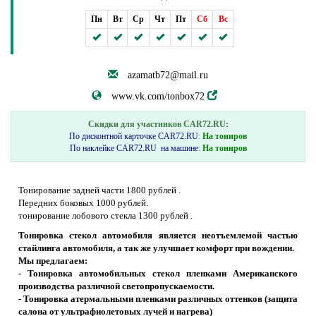
Пн
Вт
Ср
Чт
Пт
Сб
Вс
azamatb72@mail.ru
www.vk.com/tonbox72
Скидки для участников CAR72.RU:
По дисконтной карточке CAR72.RU
:
На тониров
По наклейке CAR72.RU на машине
:
На тониров
Тонирование задней части 1800 рублей .
Передних боковых 1000 рублей.
тонирование лобового стекла 1300 рублей .
Тонировка стекол автомобиля является неотъемлемой частью
стайлинга автомобиля, а так же улучшает комфорт при вождении.
Мы предлагаем:
- Тонировка автомобильных стекол пленками Американского
производства различной светопропускаемости.
- Тонировка атермальными пленками различных оттенков (защита
салона от ультрафиолетовых лучей и нагрева)