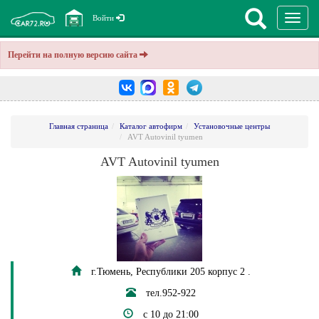
Перекл
Войти
навига
Перейти на полную версию сайта
Главная страница
Каталог автофирм
Установочные центры
AVT Autovinil tyumen
AVT Autovinil tyumen
г.Тюмень, Республики 205 корпус 2 .
тел.952-922
c 10 до 21:00