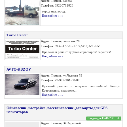
Адрес
: Тюмень, зарека
Телефон
: 89220782823
город межгород...
Подробнее »»»
Turbo Center
Адрес
: Тюмень, чекистов 28
Телефон
: 8932-477-85-17 8(3452) 696-059
Продажа и ремонт турбокомпрессоров! гарантия! ...
Подробнее »»»
AVTO-KUZOV
Адрес
: Тюмень, ул.Чкалова 79
Телефон
: +7-929-261-08-87
Кузовной ремонт и покраска автомобиля! Быстро.
Качественно. недорого....
Подробнее »»»
Обновление, настройка, восстановление, доп.карты для GPS
навигаторов
Скидки для CAR72.RU: 50
Адрес
: Тюмень, 3й Заречный