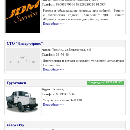
Телефон
: 89068279636 89129220218 913934
Ремонт и обслуживание легковых автомобилей. -Ремонт
и диагностика подвеси -Кап.ремонт ДВС -Тюнинг
-Шумоизоляция -Установка доп.оборудования...
Подробнее »»»
СТО "Лидер-сервис"
Адрес
: Тюмень, ул.Безымянная, д.9
Телефон
: 38-76-40
Диагностика и ремонт дизельной топливной аппаратуры
Common Rail...
Подробнее »»»
Грузотакси
Скидки для CAR72.RU: 5%
Адрес
: Тюмень,
Телефон
: 89199457746
Услуги самосвалов ЗиЛ 130...
Подробнее »»»
эвакуатор