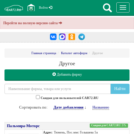
Перекл
Войти
навига
Перейти на полную версию сайта
Главная страница
Каталог автофирм
Другое
Другое
Добавить фирму
Найти
Cкидки для пользователей CAR72.RU
Сортировать по:
Дате добавления
↓
Названию
Пальмира-Моторс
Скидки для CAR72.RU: 5%
Адрес
: Тюмень, Пос.ммс Голышева 5а