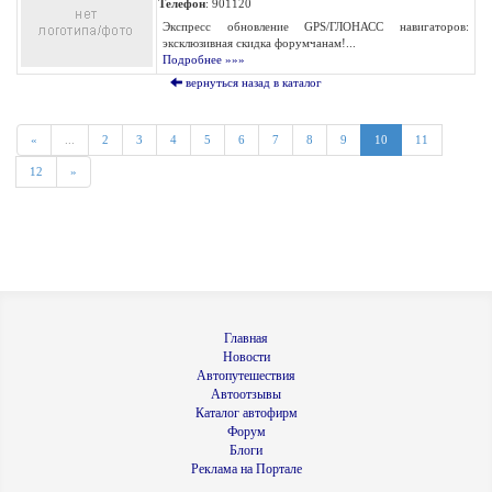
Телефон
: 901120
Экспресс обновление GPS/ГЛОНАСС навигаторов:
эксклюзивная скидка форумчанам!...
Подробнее »»»
вернуться назад в каталог
«
...
2
3
4
5
6
7
8
9
10
11
12
»
Главная
Новости
Автопутешествия
Автоотзывы
Каталог автофирм
Форум
Блоги
Реклама на Портале