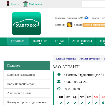
Вход
Мой гараж
Погода:
Сегодня +20°
Завтра +15
Пробки:
4 балла
Местами затруднения
(CURRENT)
ГЛАВНАЯ
НОВОСТИ
ГАРАЖ
АВТОФИРМЫ
ФО
Главная страница
Каталог автофирм
Полезное
ЗАO АТЛАНТ"
Шинный калькулятор
г.Тюмень, Орджоникидзе 51
8-982-905-74-26
Коды на госномерах
09.00-18.30
Алкотестер онлайн
Пн
Вт
Ср
Чт
Пт
Сб
Вс
Калькулятор расхода топлива