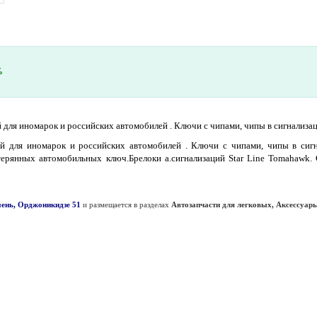
%
для иномарок и российских автомобилей . Ключи с чипами, чипы в сигнализа
й для иномарок и российских автомобилей . Ключи с чипами, чипы в сиг
ерянных автомобильных ключ.Брелоки а.сигнализаций Star Line Tomahawk. C
мень, Орджоникидзе 51
и размещается в разделах
Автозапчасти для легковых, Аксессуары