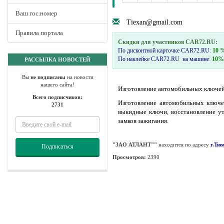
Ваш гос.номер
Tiexan@gmail.com
Правила портала
Скидки для участников CAR72.RU:
По дисконтной карточке CAR72.RU
:
10 
По наклейке CAR72.RU на машине
:
10%
РАССЫЛКА НОВОСТЕЙ
Вы
не подписаны
на новости
нашего сайта!
Изготовление автомобильных ключей 
Всего подписчиков:
Изготовление автомобильных ключе
2731
выкидные ключи, восстановление ут
замков зажигания.
"ЗАO АТЛАНТ""
находится по адресу
г.Тю
Подписаться
Просмотров:
2390