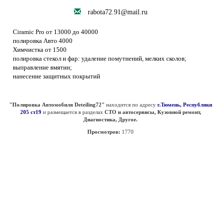
rabota72.91@mail.ru
Ciramic Pro от 13000 до 40000
полировка Авто 4000
Химчистка от 1500
полировка стекол и фар: удаление помутнений, мелких сколов;
выправление вмятин;
нанесение защитных покрытий
"Полировка Автомобиля Deteiling72"
находится по адресу
г.Тюмень, Республики
205 ст19
и размещается в разделах
СТО и автосервисы, Кузовной ремонт,
Диагностика, Другое.
Просмотров:
1770