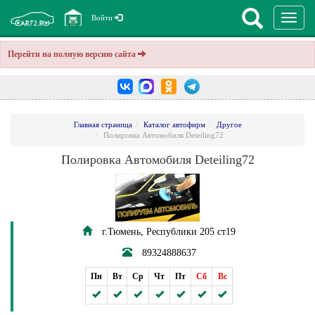
Перекл
Войти
навига
Перейти на полную версию сайта
Главная страница
Каталог автофирм
Другое
Полировка Автомобиля Deteiling72
Полировка Автомобиля Deteiling72
г.Тюмень, Республики 205 ст19
89324888637
Пн
Вт
Ср
Чт
Пт
Сб
Вс