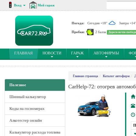
Вход
Мой гараж
Погода:
Сегодня +18°
Завтра +14
Пробки:
2 балла
Дороги почти свобод
(CURRENT)
ГЛАВНАЯ
НОВОСТИ
ГАРАЖ
АВТОФИРМЫ
ФО
Главная страница
Каталог автофирм
Полезное
CarHelp-72: отогрев автомо
Шинный калькулятор
Коды на госномерах
Алкотестер онлайн
П
Калькулятор расхода топлива