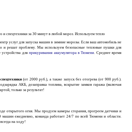
то и спецтехники за 30 минут в любой мороз. Используем тепло
ектр услуг для запуска машин в зимние морозы. Если ваш автомобиль не
сто и решат проблему. Мы используем безопасные тепловые пушки для
е устройства для
прикуривания аккумулятора в Тюмени
. Среднее время
 спецтехники
(от 2000 руб.), а также запуск без отогрева (от 900 руб.).
подзарядка АКБ, дозаправка топлива, вскрытие замков гаража (включая
ртой, только за результат!
де открытого огня. Мы продуем камеры сгорания, прогреем датчики и
0 машин ежедневно, команда работает 24/7 по всей Тюмени и области.
всегда на ходу!