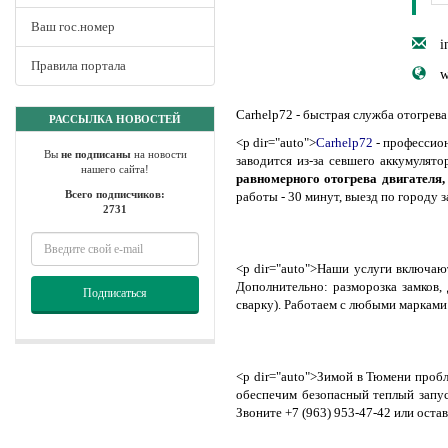
Ваш гос.номер
i
Правила портала
w
Carhelp72 - быстрая служба отогрева
РАССЫЛКА НОВОСТЕЙ
<p dir="auto">
Carhelp72
- профессио
Вы
не подписаны
на новости
заводится из-за севшего аккумулят
нашего сайта!
равномерного отогрева двигателя,
Всего подписчиков:
работы - 30 минут, выезд по городу 
2731
<p dir="auto">Наши услуги включают
Дополнительно: разморозка замков, 
Подписаться
сварку). Работаем с любыми марками:
<p dir="auto">Зимой в Тюмени пробл
обеспечим безопасный теплый запус
Звоните +7 (963) 953-47-42 или остав