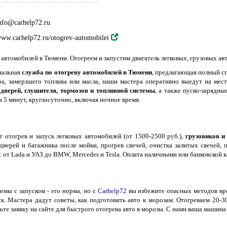
nfo@carhelp72.ru
ww.carhelp72.ru/otogrev-automobilei
 автомобилей в Тюмени. Отогреем и запустим двигатель легковых, грузовых ав
нальная
служба по отогреву автомобилей в Тюмени
, предлагающая полный сп
ора, замерзшего топлива или масла, наши мастера оперативно выедут на ме
 дверей, глушителя, тормозов и топливной системы
, а также пуско-зарядны
за 5 минут, круглосуточно, включая ночное время.
 отогрев и запуск легковых автомобилей (от 1500-2500 руб.),
грузовиков и
дверей и багажника после мойки, прогрев свечей, очистка залитых свечей, 
 от Lada и УАЗ до BMW, Mercedes и Tesla. Оплата наличными или банковской ка
емы с запуском - это норма, но с
Carhelp72
вы избежите опасных методов вро
к. Мастера дадут советы, как подготовить авто к морозам. Отогреваем 20-3
ьте заявку на сайте для быстрого отогрева авто в морозы. С нами ваша машина 