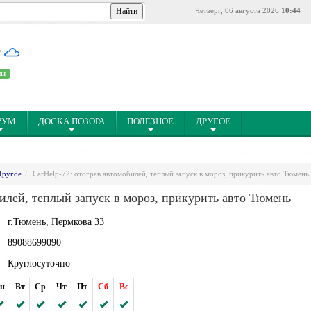
Четверг, 06 августа 2026
10:44
°
ны
РУМ
ДОСКА ПОЗОРА
ПОЛЕЗНОЕ
ДРУГОЕ
Другое
CarHelp-72: отогрев автомобилей, теплый запуск в мороз, прикурить авто Тюмень
билей, теплый запуск в мороз, прикурить авто Тюмень
г.Тюмень, Пермкова 33
89088699090
Круглосуточно
н
Вт
Ср
Чт
Пт
Сб
Вс