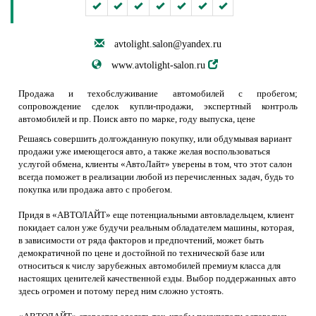
avtolight.salon@yandex.ru
www.avtolight-salon.ru
Продажа и техобслуживание автомобилей с пробегом;
сопровождение сделок купли-продажи, экспертный контроль
автомобилей и пр. Поиск авто по марке, году выпуска, цене
Решаясь совершить долгожданную покупку, или обдумывая вариант
продажи уже имеющегося авто, а также желая воспользоваться
услугой обмена, клиенты «АвтоЛайт» уверены в том, что этот салон
всегда поможет в реализации любой из перечисленных задач, будь то
покупка или продажа авто с пробегом.
Придя в «АВТОЛАЙТ» еще потенциальными автовладельцем, клиент
покидает салон уже будучи реальным обладателем машины, которая,
в зависимости от ряда факторов и предпочтений, может быть
демократичной по цене и достойной по технической базе или
относиться к числу зарубежных автомобилей премиум класса для
настоящих ценителей качественной езды. Выбор поддержанных авто
здесь огромен и потому перед ним сложно устоять.