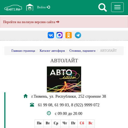
Перекл
Войти
навига
Перейти на полную версию сайта
Главная страница
Каталог автофирм
Стоянки, паркинги
АВТОЛАЙТ
АВТОЛАЙТ
г.Тюмень, ул. Республики, 252 строение 38
61 99 08, 61 99 03, 8 (922) 9999 072
с 09.00 до 20.00
Пн
Вт
Ср
Чт
Пт
Сб
Вс