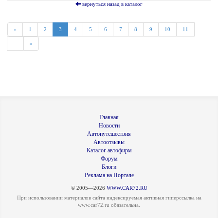
вернуться назад в каталог
«
1
2
3
4
5
6
7
8
9
10
11
...
»
Главная
Новости
Автопутешествия
Автоотзывы
Каталог автофирм
Форум
Блоги
Реклама на Портале
© 2005—2026
WWW.CAR72.RU
При использовании материалов сайта индексируемая активная гиперссылка на
www.car72.ru обязательна.