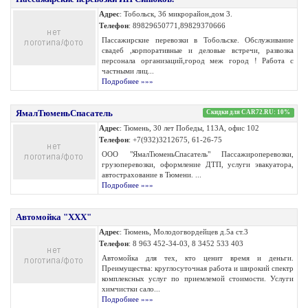
Адрес
: Тобольск, 3б микрорайон,дом 3.
Телефон
: 89829650771,89829370666
Пассажирские перевозки в Тобольске. Обслуживание
свадеб ,корпоративные и деловые встречи, развозка
персонала организаций,город меж город ! Работа с
частными лиц...
Подробнее »»»
ЯмалТюменьСпасатель
Скидки для CAR72.RU: 10%
Адрес
: Тюмень, 30 лет Победы, 113А, офис 102
Телефон
: +7(932)3212675, 61-26-75
ООО "ЯмалТюменьСпасатель" Пассажироперевозки,
грузоперевозки, оформление ДТП, услуги эвакуатора,
автострахование в Тюмени. ...
Подробнее »»»
Автомойка "XXX"
Адрес
: Тюмень, Молодогвордейцев д.5а ст.3
Телефон
: 8 963 452-34-03, 8 3452 533 403
Автомойка для тех, кто ценит время и деньги.
Преимущества: круглосуточная работа и широкий спектр
комплексных услуг по приемлемой стоимости. Услуги
химчистки сало...
Подробнее »»»