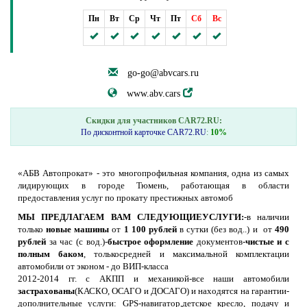
Пн
Вт
Ср
Чт
Пт
Сб
Вс
go-go@abvcars.ru
www.abv.cars
Скидки для участников CAR72.RU:
По дисконтной карточке CAR72.RU
:
10%
«АБВ Автопрокат» - это многопрофильная компания, одна из самых
лидирующих в городе Тюмень, работающая в области
предоставления услуг по прокату престижных автомоб
МЫ ПРЕДЛАГАЕМ ВАМ СЛЕДУЮЩИЕУСЛУГИ:
-в наличии
только
новые машины
от
1 100 рублей
в сутки (без вод..) и от
490
рублей
за час (с вод.)-
быстрое оформление
документов-
чистые и с
полным баком
, толькосредней и максимальной комплектации
автомобили от эконом - до ВИП-класса
2012-2014 гг. с АКПП и механикой-все наши автомобили
застрахованы
(КАСКО, ОСАГО и ДОСАГО) и находятся на гарантии-
дополнительные услуги: GPS-навигатор,детское кресло, подачу и