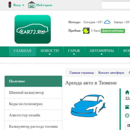
Вход
Мой гараж
Погода:
Сегодня +19°
Завтра +20
Пробки:
1 балл
Дороги свободны
(CURRENT)
ГЛАВНАЯ
НОВОСТИ
ГАРАЖ
АВТОФИРМЫ
ФО
Главная страница
Каталог автофирм
Полезное
Аренда авто в Тюмени
Шинный калькулятор
32
Коды на госномерах
Алкотестер онлайн
П
Калькулятор расхода топлива