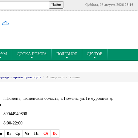
Суббота, 08 августа 2026
08:16
°
РУМ
ДОСКА ПОЗОРА
ПОЛЕЗНОЕ
ДРУГОЕ
Аренда и прокат транспорта
Аренда авто в Тюмени
г.Тюмень, Тюменская область, г.Тюмень, ул.Тимуровцев д.
а
89044949898
8:00-22:00
н
Вт
Ср
Чт
Пт
Сб
Вс