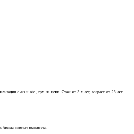
изация с a/з и о/с., грм на цепи. Стаж от 3-х лет, возрaст от 23 лет.
ах
Аренда и прокат транспорта.