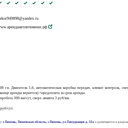
ekor949898@yandex.ru
ww.арендаавтовтюмени.рф
г.в. Двигатель 1,6, автоматическая коробка передач, климат контроль, сигнал
 конце aренды вернется) +предоплата за срок аренды.
робега 300 км/сут, сверх лимита 3 руб/км.
руб/сут.
су
г.Тюмень, Тюменская область, г.Тюмень, ул.Тимуровцев д. 32а
и размещается в раздел