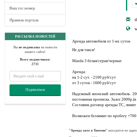
Ваш гос.номер
d
Правила портала
w
РАССЫЛКА НОВОСТЕЙ
Аренда автомобиля от 1-их суток
Вы
не подписаны
на новости
Не для такси!
нашего сайта!
Всего подписчиков:
Mazda 3 белая/серая/черные
2731
Аренда:
на 1-2 сут. - 2100 руб/сут
от 3 суток - 1600 руб/сут
Подписаться
Надежный японский автомобиль. 2008 
постоянная прописка. Залог 2000р.(в
Составим договор аренды ТС, лимит п
Возможен безлимит по пробегу +700 
"Аренда авто в Тюмени"
находится по адре