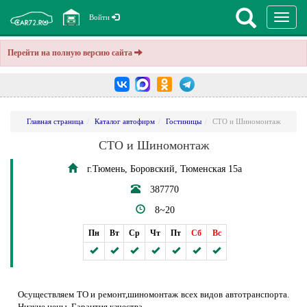
Перекл
Войти
навига
Перейти на полную версию сайта
Главная страница
Каталог автофирм
Гостиницы
СТО и Шиномонтаж
СТО и Шиномонтаж
г.Тюмень, Боровский, Тюменская 15а
387770
8~20
Пн
Вт
Ср
Чт
Пт
Сб
Вс
Осуществляем ТО и ремонт,шиномонтаж всех видов автотранспорта.
Низкие цены. Гарантия качества.