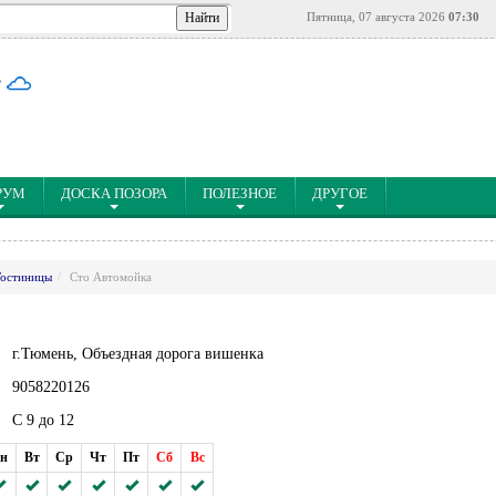
Пятница, 07 августа 2026
07:30
°
РУМ
ДОСКА ПОЗОРА
ПОЛЕЗНОЕ
ДРУГОЕ
Гостиницы
Сто Автомойка
г.Тюмень, Объездная дорога вишенка
9058220126
С 9 до 12
н
Вт
Ср
Чт
Пт
Сб
Вс