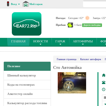
Вход
Мой гараж
Погода:
Сегодня +12°
Завтра +22
Пробки:
1 балл
Дороги свободны
(CURRENT)
ГЛАВНАЯ
НОВОСТИ
ГАРАЖ
АВТОФИРМЫ
ФО
Главная страница
Каталог автофирм
Полезное
Сто Автомойка
Шинный калькулятор
Коды на госномерах
Алкотестер онлайн
П
Калькулятор расхода топлива