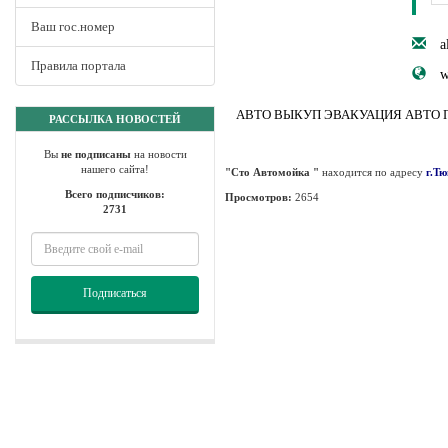
Ваш гос.номер
a
Правила портала
w
АВТО ВЫКУП ЭВАКУАЦИЯ АВТО П
РАССЫЛКА НОВОСТЕЙ
Вы
не подписаны
на новости
нашего сайта!
"Сто Автомойка "
находится по адресу
г.Т
Всего подписчиков:
Просмотров:
2654
2731
Подписаться