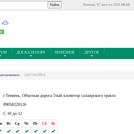
Пятница, 07 августа 2026
10:54
°
ны
РУМ
ДОСКА ПОЗОРА
ПОЛЕЗНОЕ
ДРУГОЕ
Автокемпинги
АВТОМОЙКА
г.Тюмень, Объезная дорога 5тый клометор салаирского тракта
89058220126
С 10 до 12
н
Вт
Ср
Чт
Пт
Сб
Вс