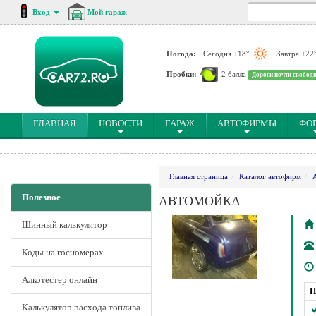
Вход
Мой гараж
Погода:
Сегодня +18°
Завтра +22
Пробки:
2 балла
Дороги почти свобод
(CURRENT)
ГЛАВНАЯ
НОВОСТИ
ГАРАЖ
АВТОФИРМЫ
ФО
Главная страница
Каталог автофирм
Полезное
АВТОМОЙКА
Шинный калькулятор
Коды на госномерах
Алкотестер онлайн
П
Калькулятор расхода топлива