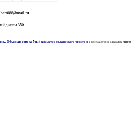
lbert088@mail.ru
лей джипы 350
ень, Объезная дорога 5тый клометор салаирского тракта
и размещается в разделах
Авто