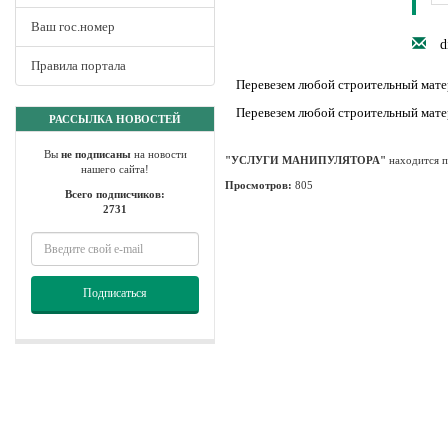
Ваш гос.номер
d
Правила портала
Перевезем любой строительный матери
Перевезем любой строительный матери
РАССЫЛКА НОВОСТЕЙ
Вы
не подписаны
на новости
"УСЛУГИ МАНИПУЛЯТОРА"
находится п
нашего сайта!
Просмотров:
805
Всего подписчиков:
2731
Подписаться