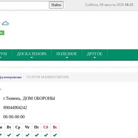
Суббота, 08 августа 2026
18:25
°
ны
РУМ
ДОСКА ПОЗОРА
ПОЛЕЗНОЕ
ДРУГОЕ
Грузоперевозки
УСЛУГИ МАНИПУЛЯТОРА
А
г.Тюмень, ДОМ ОБОРОНЫ
89044904242
06:00-00:00
н
Вт
Ср
Чт
Пт
Сб
Вс