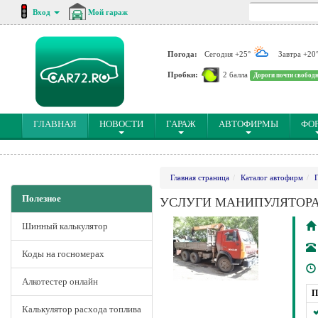
Вход
Мой гараж
Погода:
Сегодня +25°
Завтра +20
Пробки:
2 балла
Дороги почти свобод
(CURRENT)
ГЛАВНАЯ
НОВОСТИ
ГАРАЖ
АВТОФИРМЫ
ФО
Главная страница
Каталог автофирм
Полезное
УСЛУГИ МАНИПУЛЯТОР
Шинный калькулятор
Коды на госномерах
Алкотестер онлайн
П
Калькулятор расхода топлива