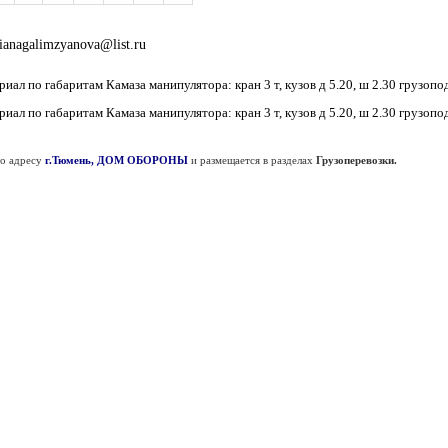
ianagalimzyanova@list.ru
ал по габаритам Камаза манипулятора: кран 3 т, кузов д 5.20, ш 2.30 грузопод
ал по габаритам Камаза манипулятора: кран 3 т, кузов д 5.20, ш 2.30 грузопод
о адресу
г.Тюмень, ДОМ ОБОРОНЫ
и размещается в разделах
Грузоперевозки.