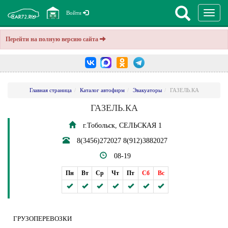
Перекл
Войти
навига
Перейти на полную версию сайта
Главная страница
Каталог автофирм
Эвакуаторы
ГАЗЕЛЬ.КА
ГАЗЕЛЬ.КА
г.Тобольск, СЕЛЬСКАЯ 1
8(3456)272027 8(912)3882027
08-19
Пн
Вт
Ср
Чт
Пт
Сб
Вс
ГРУЗОПЕРЕВОЗКИ