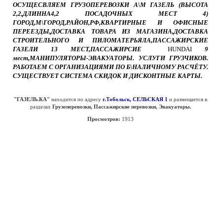
ОСУЩЕСВЛЯЕМ ГРУЗОПЕРЕВОЗКИ А\М ГАЗЕЛЬ (ВЫСОТА
2,2,ДЛИННА4,2 ПОСАДОЧНЫХ МЕСТ 4)
ГОРОД,М\ГОРОД,РАЙОН,РФ,КВАРТИРНЫЕ И ОФИСНЫЕ
ПЕРЕЕЗДЫ,ДОСТАВКА ТОВАРА ИЗ МАГАЗИНА,ДОСТАВКА
СТРОИТЕЛЬНОГО И ПИЛОМАТЕРЬЯЛА,ПАССАЖИРСКИЕ
ГАЗЕЛИ 13 МЕСТ,ПАССАЖИРСИЕ
HUNDAI
9
мест,МАНИПУЛЯТОРЫ-ЭВАКУАТОРЫ. УСЛУГИ ГРУЗЧИКОВ.
РАБОТАЕМ С ОРГАНИЗАЦИЯМИ ПО Б\НАЛИЧНОМУ РАСЧЁТУ.
СУЩЕСТВУЕТ СИСТЕМА СКИДОК И ДИСКОНТНЫЕ КАРТЫ.
"ГАЗЕЛЬ.КА"
находится по адресу
г.Тобольск, СЕЛЬСКАЯ 1
и размещается в
разделах
Грузоперевозки, Пассажирские перевозки, Эвакуаторы.
Просмотров:
1913