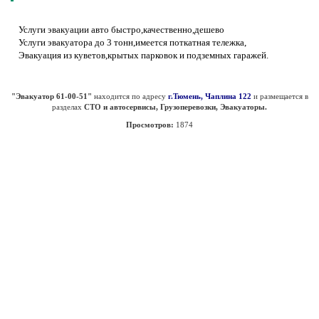
Услуги эвакуации авто быстро,качественно,дешево
Услуги эвакуатора до 3 тонн,имеется поткатная тележка,
Эвакуация из куветов,крытых парковок и подземных гаражей.
"Эвакуатор 61-00-51"
находится по адресу
г.Тюмень, Чаплина 122
и размещается в
разделах
СТО и автосервисы, Грузоперевозки, Эвакуаторы.
Просмотров:
1874