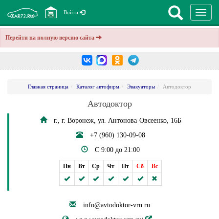
Перекл
Войти
навига
Перейти на полную версию сайта
Главная страница
Каталог автофирм
Эвакуаторы
Автодоктор
Автодоктор
г., г. Воронеж, ул. Антонова-Овсеенко, 16Б
+7 (960) 130-09-08
С 9:00 до 21:00
Пн
Вт
Ср
Чт
Пт
Сб
Вс
info@avtodoktor-vrn.ru