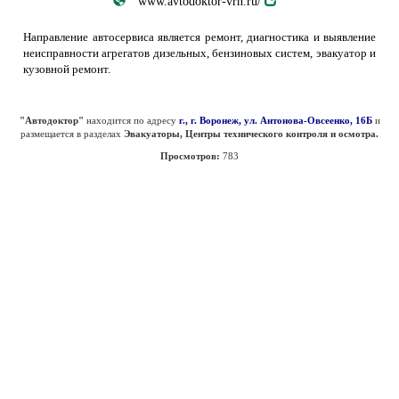
www.avtodoktor-vrn.ru/
Направление автосервиса является ремонт, диагностика и выявление
неисправности агрегатов дизельных, бензиновых систем, эвакуатор и
кузовной ремонт.
"Автодоктор"
находится по адресу
г., г. Воронеж, ул. Антонова-Овсеенко, 16Б
и
размещается в разделах
Эвакуаторы, Центры технического контроля и осмотра.
Просмотров:
783