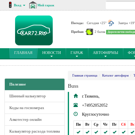
Вход
Мой гараж
Погода:
Сегодня +25°
Завтра +19
Пробки:
2 балла
Дороги почти свобод
(CURRENT)
ГЛАВНАЯ
НОВОСТИ
ГАРАЖ
АВТОФИРМЫ
ФО
Главная страница
Каталог автофирм
Полезное
Buss
Шинный калькулятор
г.Тюмень,
+74952052052
Коды на госномерах
Круглосуточно
Алкотестер онлайн
Пн
Вт
Ср
Чт
Пт
Сб
Вс
Калькулятор расхода топлива