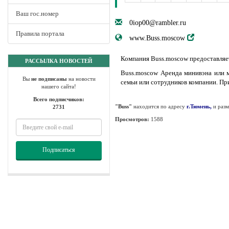
Ваш гос.номер
0iop00@rambler.ru
Правила портала
www.Buss.moscow
Компания Buss.moscow предоставляет
РАССЫЛКА НОВОСТЕЙ
Buss.moscow Аренда минивэна или м
Вы
не подписаны
на новости
семьи или сотрудников компании. Пр
нашего сайта!
Всего подписчиков:
"Buss"
находится по адресу
г.Тюмень,
и раз
2731
Просмотров:
1588
Подписаться