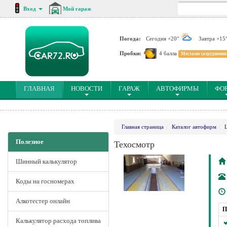
Вход
Мой гараж
Погода:
Сегодня +20°
Завтра +15
Пробки:
4 балла
Местами затруднения
(CURRENT)
ГЛАВНАЯ
НОВОСТИ
ГАРАЖ
АВТОФИРМЫ
ФО
Главная страница
Каталог автофирм
Полезное
Техосмотр
Шинный калькулятор
Коды на госномерах
Алкотестер онлайн
П
Калькулятор расхода топлива