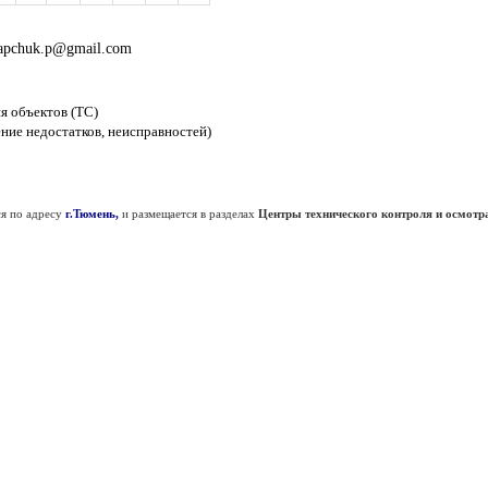
apchuk.p@gmail.com
я объектов (ТС)
ение недостатков, неисправностей)
я по адресу
г.Тюмень,
и размещается в разделах
Центры технического контроля и осмотра