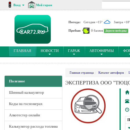
Вход
Мой гараж
Погода:
Сегодня +15°
Завтра +18
Пробки:
0 баллов
Дороги свободны
(CURRENT)
ГЛАВНАЯ
НОВОСТИ
ГАРАЖ
АВТОФИРМЫ
ФО
Главная страница
Каталог автофирм
Полезное
ЭКСПЕРТИЗА ООО "ТЮЦ
Шинный калькулятор
Коды на госномерах
Алкотестер онлайн
П
Калькулятор расхода топлива