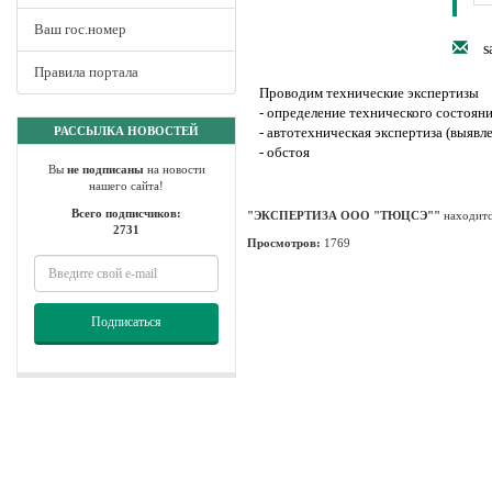
Ваш гос.номер
s
Правила портала
Проводим технические экспертизы
- определение технического состояни
РАССЫЛКА НОВОСТЕЙ
- автотехническая экспертиза (выявл
- обстоя
Вы
не подписаны
на новости
нашего сайта!
Всего подписчиков:
"ЭКСПЕРТИЗА ООО "ТЮЦСЭ""
находитс
2731
Просмотров:
1769
Подписаться