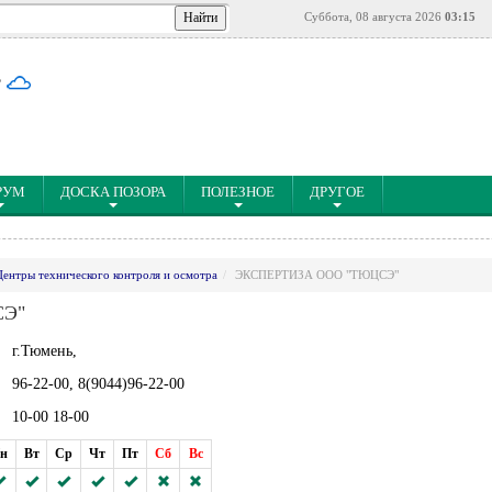
Суббота, 08 августа 2026
03:15
°
РУМ
ДОСКА ПОЗОРА
ПОЛЕЗНОЕ
ДРУГОЕ
Центры технического контроля и осмотра
ЭКСПЕРТИЗА ООО "ТЮЦСЭ"
СЭ"
г.Тюмень,
96-22-00, 8(9044)96-22-00
10-00 18-00
н
Вт
Ср
Чт
Пт
Сб
Вс