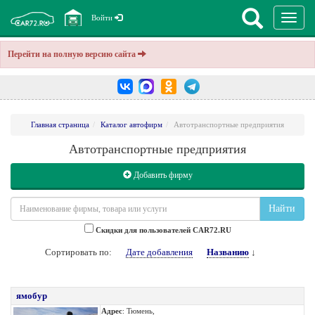
Перекл
Войти
навига
Перейти на полную версию сайта
Главная страница
Каталог автофирм
Автотранспортные предприятия
Автотранспортные предприятия
Добавить фирму
Найти
Cкидки для пользователей CAR72.RU
Сортировать по:
Дате добавления
Названию
↓
ямобур
Адрес
: Тюмень,