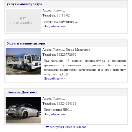
услуги манипулятра
Адрес
: Тюмень,
Телефон
: 60-11-62
услуги манипулятора ...
Подробнее »»»
Услуги манипулятора
Адрес
: Тюмень, Город Межгород
Телефон
: 89220772630
Два больших 15 тонных манипулятора ,с мощными
крановыми установками , длинными бортами и
толковыми водителями ,качественно и в срок выполнят
вашу работу,НДС...
Подробнее »»»
Тюмень Диагност
Адрес
: Тюмень,
Телефон
: 89324894151
Диагностика ДВС...
Подробнее »»»
вернуться назад в каталог