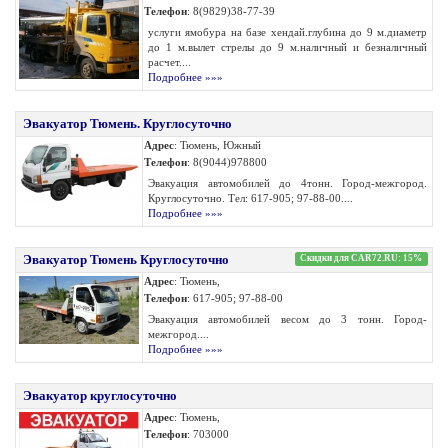
Телефон
: 8(9829)38-77-39
услуги ямобура на базе хендай.глубина до 9 м.диаметр
до 1 м.вылет стрелы до 9 м.наличный и безналичный
расчет....
Подробнее »»»
Эвакуатор Тюмень. Круглосуточно
Адрес
: Тюмень, Южный
Телефон
: 8(9044)978800
Эвакуация автомобилей до 4тонн. Город-межгород.
Круглосуточно. Тел: 617-905; 97-88-00....
Подробнее »»»
Эвакуатор Тюмень Круглосуточно
Скидки для CAR72.RU: 15%
Адрес
: Тюмень,
Телефон
: 617-905; 97-88-00
Эвакуация автомобилей весом до 3 тонн. Город-
межгород....
Подробнее »»»
Эвакуатор круглосуточно
Адрес
: Тюмень,
Телефон
: 703000