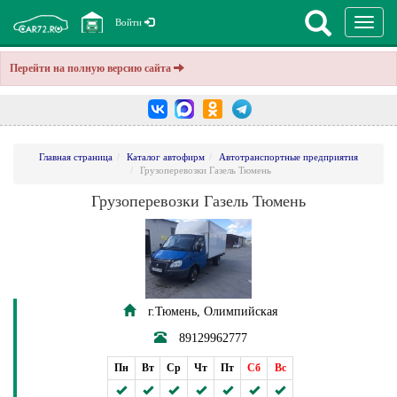
Перекл
Войти
навига
Перейти на полную версию сайта
Главная страница
Каталог автофирм
Автотранспортные предприятия
Грузоперевозки Газель Тюмень
Грузоперевозки Газель Тюмень
г.Тюмень, Олимпийская
89129962777
Пн
Вт
Ср
Чт
Пт
Сб
Вс