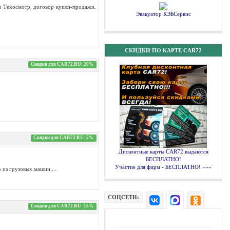
и Техосмотр, договор купли-продажи.
Эвакуатор КЭБСервис
СКИДКИ ПО КАРТЕ CAR72
Скидки для CAR72.RU: 20%
Скидки для CAR72.RU: 5%
Дисконтные карты CAR72 выдаются
БЕСПЛАТНО!
Участие для фирм - БЕСПЛАТНО! »»»
 из грузовых машин....
СОЦСЕТИ:
Скидки для CAR72.RU: 15%