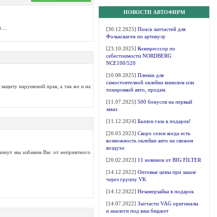
НОВОСТИ АВТОФИРМ
...
[30.12.2025]
Поиск запчастей для
Фольксваген по артикулу
[23.10.2025]
Компресссор по
себестоимости NORDBERG
NCE100/520
[10.08.2025]
Пленки для
самостоятелной оклейки винилом или
защиту нарушений прав, а так же и на
тонировкой авто, продам.
[11.07.2025]
500 бонусов на первый
заказ
[11.12.2024]
Баллон газа в подарок!
[20.03.2023]
Скоро сезон когда есть
возможность оклейки авто на свежем
воздухе
минут мы избавим Вас от неприятного
[20.02.2023]
11 новинок от BIG FILTER
[14.12.2022]
Оптовые цены при заказе
через группу VK
[14.12.2022]
Незамерзайка в подарок
[14.07.2022]
Запчасти VAG оригиналы
и аналоги под ваш бюджет