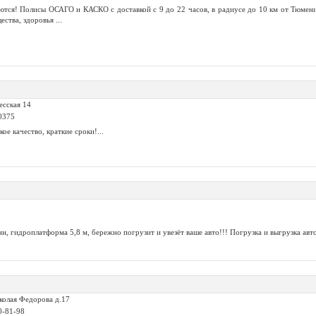
ся! Полисы ОСАГО и КАСКО с доставкой с 9 до 22 часов, в радиусе до 10 км от Тюмен
ства, здоровья ...
есская 14
0375
ое качество, краткие сроки!...
нн, гидроплатформа 5,8 м, бережно погрузит и увезёт ваше авто!!! Погрузка и выгрузка авто
колая Федорова д.17
0-81-98