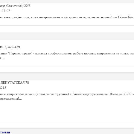
оезд Солнечный, 22/6
1-07-07
оставка профнастила, а так же кровельных и фасадных материалов на автомобиле Газель Next.
0857, 422-439
ния "Партнер право" - команда профессионалов, работа которых направленна не только на 
....
УЛ.ДЕПУТАТСКАЯ 78
3218
ним неприятные запахи (в том числе трупные) в Вашей квартире,машине. Всего за 30-60 
исхождения!...
еталла