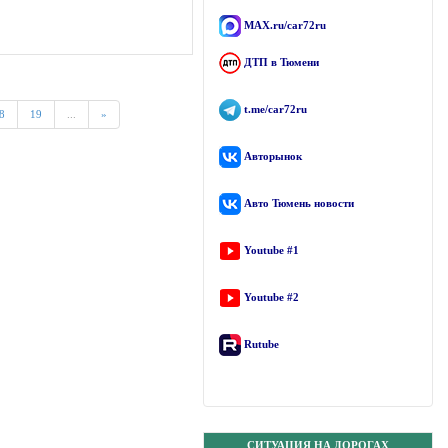
MAX.ru/car72ru
ДТП в Тюмени
t.me/car72ru
8
19
...
»
Авторынок
Авто Тюмень новости
Youtube #1
Youtube #2
Rutube
СИТУАЦИЯ НА ДОРОГАХ