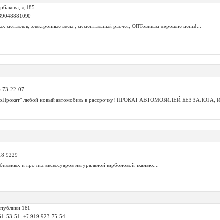
рбакова, д.185
 89048881090
х металлов, электронные весы , моментальный расчет, ОПТовикам хорошие цены!...
) 73-22-07
тоПрокат" любой новый автомобиль в рассрочку! ПРОКАТ АВТОМОБИЛЕЙ БЕЗ ЗАЛОГА
318 9229
бильных и прочих аксессуаров натуральной карбоновой тканью....
спублики 181
 51-53-51, +7 919 923-75-54