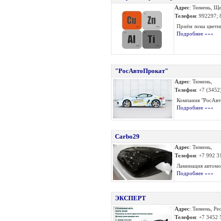
Адрес
: Тюмень, Ще
Телефон
: 992297;
Приём лома цветны
Подробнее »»»
"РосАвтоПрокат"
Адрес
: Тюмень,
Телефон
: +7 (3452
Компания "РосАв
Подробнее »»»
Carbo29
Адрес
: Тюмень,
Телефон
: +7 992 
Ламинация автомо
Подробнее »»»
ЭКСПЕРТ
Адрес
: Тюмень, Ре
Телефон
: +7 3452