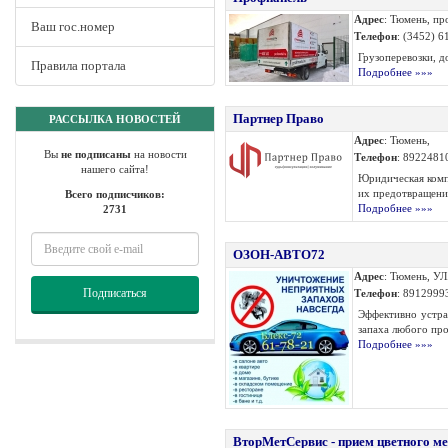
Адрес
: Тюмень, пр
Ваш гос.номер
Телефон
: (3452) 6
Грузоперевозки, д
Правила портала
Подробнее »»»
Партнер Право
РАССЫЛКА НОВОСТЕЙ
Адрес
: Тюмень,
Вы
не подписаны
на новости
Телефон
: 8922481
нашего сайта!
Юридическая компа
их предотвращение
Всего подписчиков:
Подробнее »»»
2731
ОЗОН-АВТО72
Адрес
: Тюмень, 
Подписаться
Телефон
: 8912999
Эффективно устра
запаха любого про
Подробнее »»»
ВторМетСервис - прием цветного м