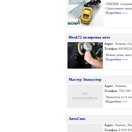
СКИДКИ сохраняют
Страхование имуще
Подробнее »»»
Blesk72 полировка авто
Адрес
: Тюмень, Од
Телефон
: 8919952
Низкие цены, высок
Подробнее »»»
Мастер Эвакуатор
Адрес
: Тюмень,
Телефон
: 704-100
Эвакуатор гп 4 то
Подробнее »»»
АвтоСпас
Адрес
: Тюмень, Ни
Телефон
: 8 919 95