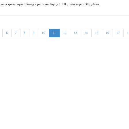
вида транспорта! Выезд в регионы Город 1000 р меж город 30 руб км...
6
7
8
9
10
11
12
13
14
15
16
17
1