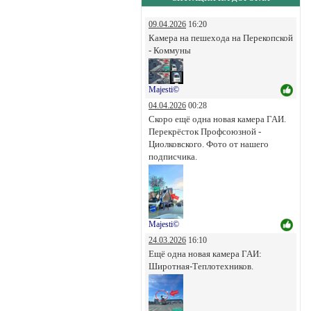
09.04.2026
16:20
Камера на пешехода на Перекопской
- Коммуны
Majesti©
04.04.2026
00:28
Скоро ещё одна новая камера ГАИ.
Перекрёсток Профсоюзной -
Циолковского. Фото от нашего
подписчика.
Majesti©
24.03.2026
16:10
Ещё одна новая камера ГАИ:
Широтная-Теплотехников.