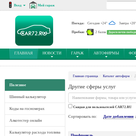
Вход
Мой гараж
Погода:
Сегодня +24°
Завтра +20
Пробки:
2 балла
Дороги почти свобод
(CURRENT)
ГЛАВНАЯ
НОВОСТИ
ГАРАЖ
АВТОФИРМЫ
ФО
Главная страница
Каталог автофирм
Полезное
Другие сферы услуг
Шинный калькулятор
Cкидки для пользователей CAR72.RU
Коды на госномерах
Сортировать по:
Дате добавления
Алкотестер онлайн
Калькулятор расхода топлива
Профпанель