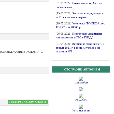
[31.05.2022]
Новые запчасти Audi по
новым ценам
[15.05.2022]
Заправка кондиционеров
на Итальянском аппарате!
[18.05.2021]
Установка ГБО BRC 4 цил.
ТОР 42 л за 28000 р.!!!
[06.05.2021]
Подготовлю документы
для оформления ГБО в ГИБДД
[01.04.2021]
Вниманию заказчиков! С 1
апреля 2021 г. работаем только с юр.
лицами и ИП.
, ИНДИВИДУАЛЬНЫЕ УСЛОВИЯ! ...
ФОТОГРАФИИ АВТОФИРМ
наш альбом
РУСОЙЛ
Скидки для CAR72.RU: Скидка на
Фото магазина