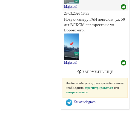
Majesti©
23.03.2026
13:35
Новую камеру ГАИ повесили: ул. 50
лет ВЛКСМ перекресток с ул.
Воровского.
Majesti©
ЗАГРУЗИТЬ ЕЩЕ
Чтобы сообщить дорожную обстановку
необходимо
зарегистрироваться
или
авторизоваться
Канал telegram