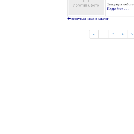
Эвакуация любого 
Подробнее »»»
вернуться назад в каталог
«
...
3
4
5