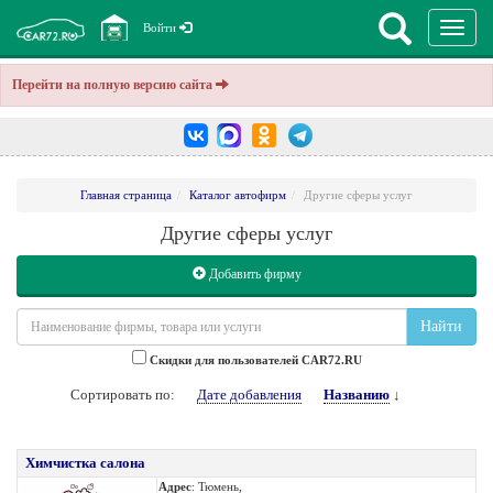
Перекл
Войти
навига
Перейти на полную версию сайта
Главная страница
Каталог автофирм
Другие сферы услуг
Другие сферы услуг
Добавить фирму
Найти
Cкидки для пользователей CAR72.RU
Сортировать по:
Дате добавления
Названию
↓
Химчистка салона
Адрес
: Тюмень,