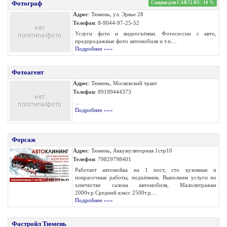
Фотограф
Скидки для CAR72.RU: 10 %
Адрес
: Тюмень, ул. Эрвье 28
Телефон
: 8-9044-97-25-52
Услуги фото и видеосъёмки. Фотосессии с авто,
предпродажные фото автомобиля и т.п....
Подробнее »»»
Фотоагент
Адрес
: Тюмень, Московский тракт
Телефон
: 89199444373
...
Подробнее »»»
Форсаж
Адрес
: Тюмень, Аккумуляторная 1стр10
Телефон
: 79829798401
Работает автомойка на 1 пост, сто кузовные и
покрасочные работы, подъёмник. Выполним услуги по
химчистке салона автомобиля, Малолитражки
2000т.р.Средний класс 2500т.р....
Подробнее »»»
Фастройл Тюмень