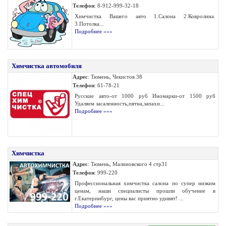
Телефон
: 8-912-999-32-18
Химчистка Вашего авто 1.Салона 2.Ковролина.
3.Потолка...
Подробнее »»»
Химчистка автомобиля
Адрес
: Тюмень, Чекистов 38
Телефон
: 61-78-21
Русские авто-от 1000 руб Иномарки-от 1500 руб
Удаляем засаленность,пятна,запахи...
Подробнее »»»
Химчистка
Адрес
: Тюмень, Малиновского 4 стр31
Телефон
: 999-220
Профессиональная химчистка салона по супер низким
ценам, наши специалисты прошли обучение в
г.Екатеринбург, цены вас приятно удивят! ...
Подробнее »»»