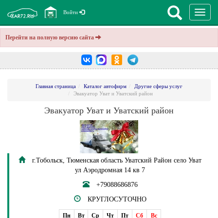
Перекл
Войти
навига
Перейти на полную версию сайта
Главная страница
Каталог автофирм
Другие сферы услуг
Эвакуатор Уват и Уватский район
Эвакуатор Уват и Уватский район
г.Тобольск, Тюменская область Уватский Район село Уват
ул Аэродромная 14 кв 7
+79088686876
КРУГЛОСУТОЧНО
Пн
Вт
Ср
Чт
Пт
Сб
Вс