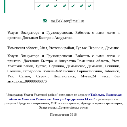
mr.Baklaev@mail.ru
Услуги Эвакуатора и Грузоперевозки. Работать с нами легко и
приятно. Доставим Быстро и Аккуратно.
Тюменская область, Уват, Уватский район, Туртас, Першино, Демьянс
Услуги Эвакуатора и Грузоперевозки. Работать с нами легко и
приятно. Доставим Быстро и Аккуратно.Тюменская область, Уват,
Уватский район, Туртас, Першино, Демьянское, Демьянка, Осинник,
Солянка, автодорога Тюмень-Х-Мансийск. Горнослинкино, Тобольск,
Уки, Салым, Сургут, Нефтьюганск, Муген,24 часа, без
выходных.89088686876
"Эвакуатор Уват и Уватский район"
находится по адресу
г.Тобольск, Тюменская
область Уватский Район село Уват ул Аэродромная 14 кв 7
и размещается в
разделах
Продажа спецтехники, СТО и автосервисы, Аренда и прокат транспорта,
Эвакуаторы, Другие сферы услуг.
Просмотров:
3618