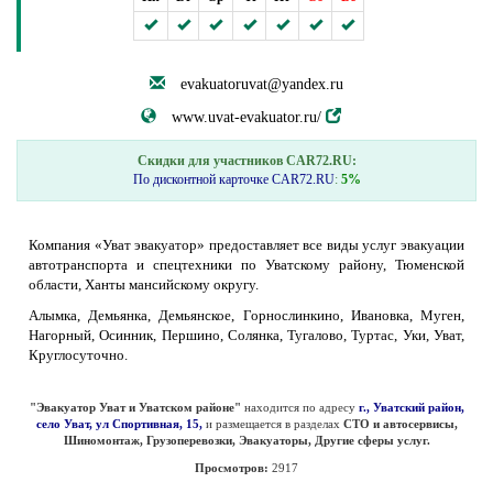
evakuatoruvat@yandex.ru
www.uvat-evakuator.ru/
Скидки для участников CAR72.RU:
По дисконтной карточке CAR72.RU
:
5%
Компания «Уват эвакуатор» предоставляет все виды услуг эвакуации
автотранспорта и спецтехники по Уватскому району, Тюменской
области, Ханты мансийскому округу.
Алымка, Демьянка, Демьянское, Горнослинкино, Ивановка, Муген,
Нагорный, Осинник, Першино, Солянка, Тугалово, Туртас, Уки, Уват,
Круглосуточно.
"Эвакуатор Уват и Уватском районе"
находится по адресу
г., Уватский район,
село Уват, ул Спортивная, 15,
и размещается в разделах
СТО и автосервисы,
Шиномонтаж, Грузоперевозки, Эвакуаторы, Другие сферы услуг.
Просмотров:
2917