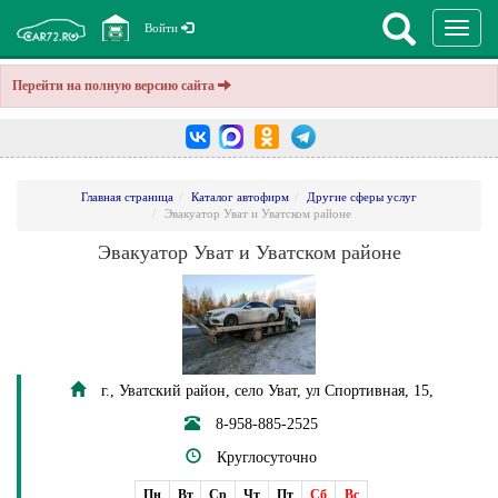
Перекл
Войти
навига
Перейти на полную версию сайта
Главная страница
Каталог автофирм
Другие сферы услуг
Эвакуатор Уват и Уватском районе
Эвакуатор Уват и Уватском районе
г., Уватский район, село Уват, ул Спортивная, 15,
8-958-885-2525
Круглосуточно
Пн
Вт
Ср
Чт
Пт
Сб
Вс