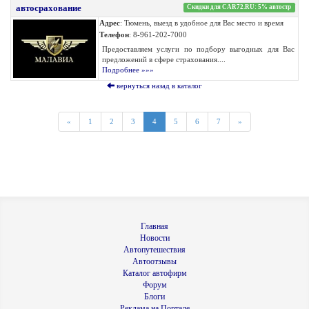
автосрахование
Скидки для CAR72.RU: 5% автостр
Адрес
: Тюмень, выезд в удобное для Вас место и время
Телефон
: 8-961-202-7000
Предоставляем услуги по подбору выгодных для Вас
предложений в сфере страхования....
Подробнее »»»
вернуться назад в каталог
«
1
2
3
4
5
6
7
»
Главная
Новости
Автопутешествия
Автоотзывы
Каталог автофирм
Форум
Блоги
Реклама на Портале