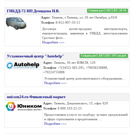
ГИБДД-72 ИП Демидова И.В.
Скидки для CAR72.RU: 20-50
Адрес
: Тюмень, г.Тюмень, ул. 50 лет Октября, д.63/б
Телефон
: 8-912-997-33-11
Договора купли-продажи автотранспорта,
перерегистрация, заявления в ГИБДД, автострахование
Срочное фото...
Подробнее »»»
Установочный центр "Autohelp"
Скидки для CAR72.RU: 10% на раб
Адрес
: Тюмень, 50-лет ВЛКСМ, 120
Телефон
: +7(3452) 585-295, +79058236888,
+79224755888
Установочный центр дополнительного оборудования...
Подробнее »»»
unicom24.ru Финансовый маркет
Адрес
: Тюмень, Дзержинского, 15, офис 620
Телефон
: 8 800 333-22-23
Предоставляем услуги по подбору лучших предложений
в сфере страхования и кредитования. ...
Подробнее »»»