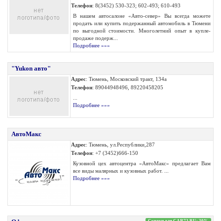
Телефон
: 8(3452) 530-323; 602-493; 610-493
В нашем автосалоне «Авто-север» Вы всегда можете
продать или купить подержанный автомобиль в Тюмени
по выгодной стоимости. Многолетний опыт в купле-
продаже подерж...
Подробнее »»»
"Yukon авто"
Адрес
: Тюмень, Московский тракт, 134а
Телефон
: 89044948496, 89220458205
...
Подробнее »»»
АвтоМакс
Адрес
: Тюмень, ул.Республики,287
Телефон
: +7 (3452)666-150
Кузовной цех автоцентра «АвтоМакс» предлагает Вам
все виды малярных и кузовных работ. ...
Подробнее »»»
Скидки для CAR72.RU: 30%