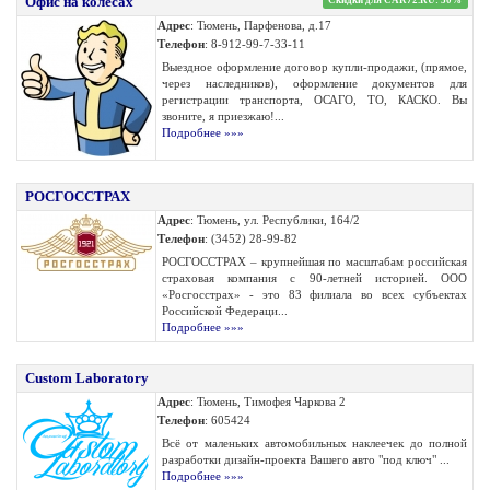
Офис на колесах
Адрес
: Тюмень, Парфенова, д.17
Телефон
: 8-912-99-7-33-11
Выездное оформление договор купли-продажи, (прямое,
через наследников), оформление документов для
регистрации транспорта, ОСАГО, ТО, КАСКО. Вы
звоните, я приезжаю!...
Подробнее »»»
РОСГОССТРАХ
Адрес
: Тюмень, ул. Республики, 164/2
Телефон
: (3452) 28-99-82
РОСГОССТРАХ – крупнейшая по масштабам российская
страховая компания с 90-летней историей. ООО
«Росгосстрах» - это 83 филиала во всех субъектах
Российской Федераци...
Подробнее »»»
Custom Laboratory
Адрес
: Тюмень, Тимофея Чаркова 2
Телефон
: 605424
Всё от маленьких автомобильных наклеечек до полной
разработки дизайн-проекта Вашего авто "под ключ" ...
Подробнее »»»