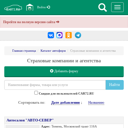
Перекл
Войти
навига
Перейти на полную версию сайта
Главная страница
Каталог автофирм
Страховые компании и агентства
Страховые компании и агентства
Добавить фирму
Найти
Cкидки для пользователей CAR72.RU
Сортировать по:
Дате добавления
↓
Названию
Автосалон "АВТО-СЕВЕР"
Адрес
: Тюмень, Московский тракт 116А