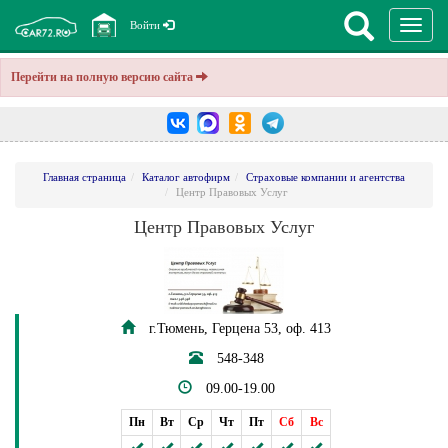
Перекл
Войти
навига
Перейти на полную версию сайта
Главная страница
Каталог автофирм
Страховые компании и агентства
Центр Правовых Услуг
Центр Правовых Услуг
г.Тюмень, Герцена 53, оф. 413
548-348
09.00-19.00
Пн
Вт
Ср
Чт
Пт
Сб
Вс