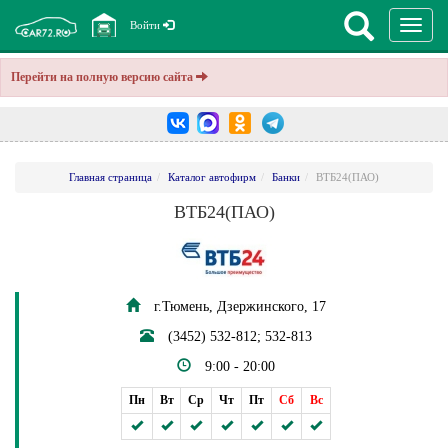
Перекл
Войти
навига
Перейти на полную версию сайта
Главная страница
Каталог автофирм
Банки
ВТБ24(ПАО)
ВТБ24(ПАО)
г.Тюмень, Дзержинского, 17
(3452) 532-812; 532-813
9:00 - 20:00
Пн
Вт
Ср
Чт
Пт
Сб
Вс