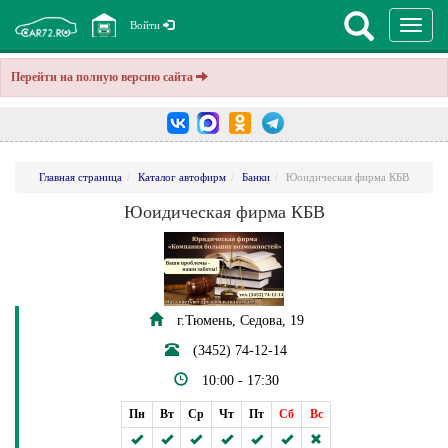
Перекл
Войти
навига
Перейти на полную версию сайта
Главная страница
Каталог автофирм
Банки
Юоидическая фирма КБВ
Юоидическая фирма КБВ
г.Тюмень, Седова, 19
(3452) 74-12-14
10:00 - 17:30
Пн
Вт
Ср
Чт
Пт
Сб
Вс