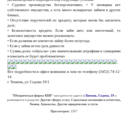
• Судовое производство бесперспективно; • У заемщика нет
собственного имущества, а есть много незакрытых займов в других
банках;
• Отсутствие поручителей по кредиту, которые могли бы заплатить
долг;
• Беззалоговость кредита. Если займ авто или ипотечный, то
залоговое имущество можно реализовать.
• Если должник не платил по займу более полугода.
• Если у займа истек срок давности.
• Сумма долга «обросла» уже значительными штрафами и санкциями
и взыскать ее будет проблематично.
Все подробности в офисе компании и /или по телефону:(3452) 74-12-
14.
г. Тюмень, ул. Седова 19/1
"Юоидическая фирма КБВ"
находится по адресу
г.Тюмень, Седова, 19
и
размещается в разделах
Другие сферы услуг, Страховые компании и агентства,
Банки, Адвокаты, Другие юридические услуги.
Просмотров:
2567