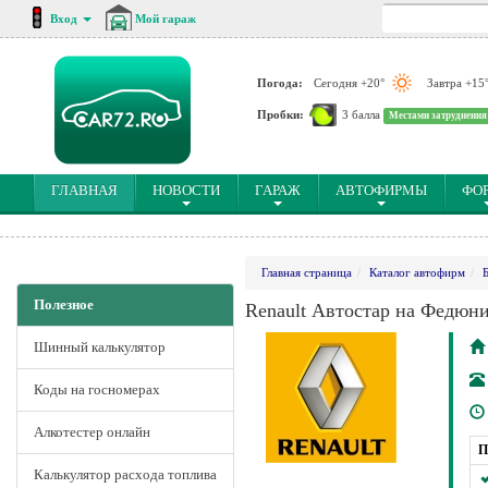
Вход
Мой гараж
Погода:
Сегодня +20°
Завтра +15
Пробки:
3 балла
Местами затруднения
(CURRENT)
ГЛАВНАЯ
НОВОСТИ
ГАРАЖ
АВТОФИРМЫ
ФО
Главная страница
Каталог автофирм
Полезное
Renault Автостар на Федюн
Шинный калькулятор
Коды на госномерах
Алкотестер онлайн
П
Калькулятор расхода топлива