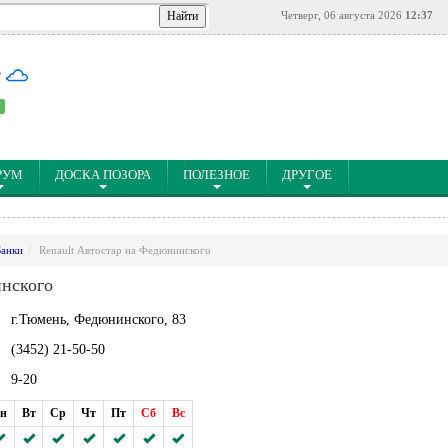
Четверг, 06 августа 2026
12:37
°
РУМ
ДОСКА ПОЗОРА
ПОЛЕЗНОЕ
ДРУГОЕ
Банки
Renault Автостар на Федюнинского
инского
г.Тюмень, Федюнинского, 83
(3452) 21-50-50
9-20
н
Вт
Ср
Чт
Пт
Сб
Вс