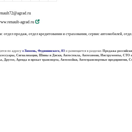
enault72@agrad.ru
ww.renault-agrad.ru
: отдел продаж, отдел кредитования и страхования, сервис автомобилей, отде
ится по адресу
г.Тюмень, Федюнинского, 83
и размещается в разделах
Продажа российски
Аксессуары, Сигнализации, Шины и Диски, Автостекла, Автохимия, Инструменты, СТО 
, Другое, Аренда и прокат транспорта, Автомойки, Автотранспортные предприятия, С