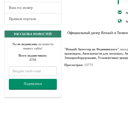
Ваш гос.номер
r
Правила портала
w
Официальный дилер Renault в Тюмени
РАССЫЛКА НОВОСТЕЙ
Вы
не подписаны
на новости
нашего сайта!
"Renault Автостар на Федюнинского"
наход
транспорта, Автозапчасти для легковых, 
Всего подписчиков:
Электрооборудование, Установочные центры
2731
Просмотров:
13773
Подписаться