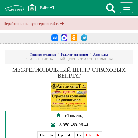
Перекл
Войти
навига
Перейти на полную версию сайта
Главная страница
Каталог автофирм
Адвокаты
МЕЖРЕГИОНАЛЬНЫЙ ЦЕНТР СТРАХОВЫХ ВЫПЛАТ
МЕЖРЕГИОНАЛЬНЫЙ ЦЕНТР СТРАХОВЫХ
ВЫПЛАТ
г.Тюмень,
8 950 489-96-41
Пн
Вт
Ср
Чт
Пт
Сб
Вс