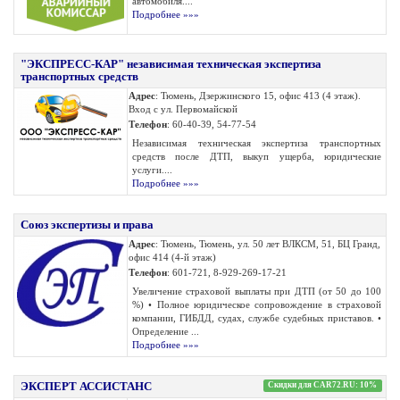
автомобиля....
Подробнее »»»
"ЭКСПРЕСС-КАР" независимая техническая экспертиза
транспортных средств
Адрес
: Тюмень, Дзержинского 15, офис 413 (4 этаж).
Вход с ул. Первомайской
Телефон
: 60-40-39, 54-77-54
Независимая техническая экспертиза транспортных
средств после ДТП, выкуп ущерба, юридические
услуги....
Подробнее »»»
Союз экспертизы и права
Адрес
: Тюмень, Тюмень, ул. 50 лет ВЛКСМ, 51, БЦ Гранд,
офис 414 (4-й этаж)
Телефон
: 601-721, 8-929-269-17-21
Увеличение страховой выплаты при ДТП (от 50 до 100
%) • Полное юридическое сопровождение в страховой
компании, ГИБДД, судах, службе судебных приставов. •
Определение ...
Подробнее »»»
ЭКСПЕРТ АССИСТАНС
Скидки для CAR72.RU: 10%