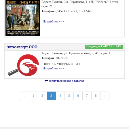
Адрес
: Тюмень, Ул. Пермякова, 1. (БЦ "Нобель", 2 этаж,
офис 210)
Телефон
: (3452) 711-771, 55-12-66
...
Подробнее »»»
Автоэксперт ООО
Скидки для CAR72.RU: 10%
Адрес
: Тюмень, ул. Пржевальского, д. 41, корп. 1
Телефон
: 70-70-80
ОЦЕНКА УЩЕРБА ОТ ДТП...
Подробнее »»»
вернуться назад в каталог
«
1
2
3
4
5
6
7
8
»