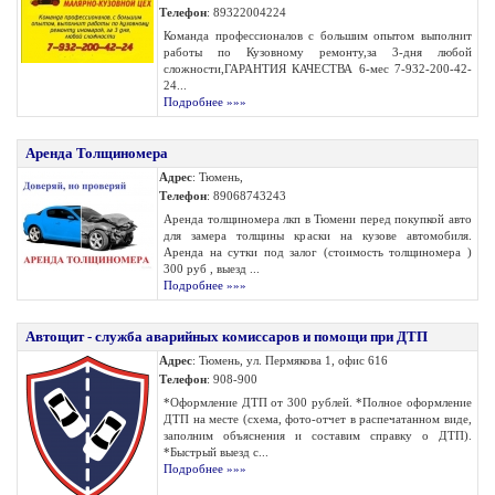
Телефон
: 89322004224
Команда профессионалов с большим опытом выполнит
работы по Кузовному ремонту,за 3-дня любой
сложности,ГАРАНТИЯ КАЧЕСТВА 6-мес 7-932-200-42-
24...
Подробнее »»»
Аренда Толщиномера
Адрес
: Тюмень,
Телефон
: 89068743243
Аренда толщиномера лкп в Тюмени перед покупкой авто
для замера толщины краски на кузове автомобиля.
Аренда на сутки под залог (стоимость толщиномера )
300 руб , выезд ...
Подробнее »»»
Автощит - служба аварийных комиссаров и помощи при ДТП
Адрес
: Тюмень, ул. Пермякова 1, офис 616
Телефон
: 908-900
*Оформление ДТП от 300 рублей. *Полное оформление
ДТП на месте (схема, фото-отчет в распечатанном виде,
заполним объяснения и составим справку о ДТП).
*Быстрый выезд с...
Подробнее »»»