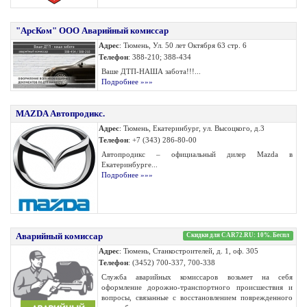
"АрсКом" ООО Аварийный комиссар
Адрес
: Тюмень, Ул. 50 лет Октября 63 стр. 6
Телефон
: 388-210; 388-434
Ваше ДТП-НАША забота!!!...
Подробнее »»»
MAZDA Автопродикс.
Адрес
: Тюмень, Екатеринбург, ул. Высоцкого, д.3
Телефон
: +7 (343) 286-80-00
Автопродикс – официальный дилер Mazda в
Екатеринбурге...
Подробнее »»»
Aварийный комиссар
Скидки для CAR72.RU: 10%. Беспл
Адрес
: Тюмень, Станкостроителей, д. 1, оф. 305
Телефон
: (3452) 700-337, 700-338
Служба аварийных комиссаров возьмет на себя
оформление дорожно-транспортного происшествия и
вопросы, связанные с восстановлением поврежденного