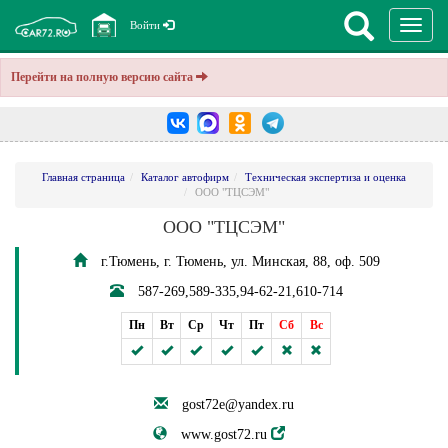
Перекл
Войти
навига
Перейти на полную версию сайта
Главная страница
Каталог автофирм
Техническая экспертиза и оценка
ООО "ТЦСЭМ"
ООО "ТЦСЭМ"
г.Тюмень, г. Тюмень, ул. Минская, 88, оф. 509
587-269,589-335,94-62-21,610-714
Пн
Вт
Ср
Чт
Пт
Сб
Вс
gost72e@yandex.ru
www.gost72.ru